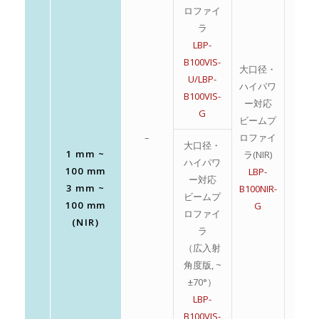
ロファイ
ラ
LBP-
B100VIS-
大口径・
U/LBP-
ハイパワ
B100VIS-
ー対応
G
ビームプ
–
ロファイ
–
大口径・
1 mm ~
ラ(NIR)
ハイパワ
100 mm
LBP-
ー対応
3 mm ~
B100NIR-
ビームプ
100 mm
G
ロファイ
(NIR)
ラ
（広入射
角度版, ~
±70°）
LBP-
B100VIS-