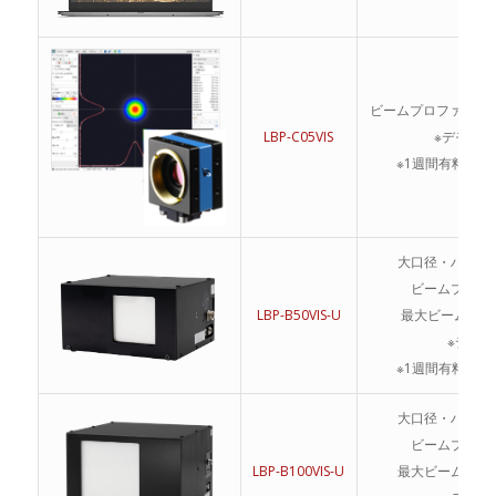
ビームプロファイラ 
LBP-C05VIS
※デモ機あ
※1週間有料レン
大口径・ハイパ
ビームプロフ
LBP-B50VIS-U
最大ビーム径 5
※デモ機
※1週間有料レン
大口径・ハイパ
ビームプロフ
LBP-B100VIS-U
最大ビーム径 10