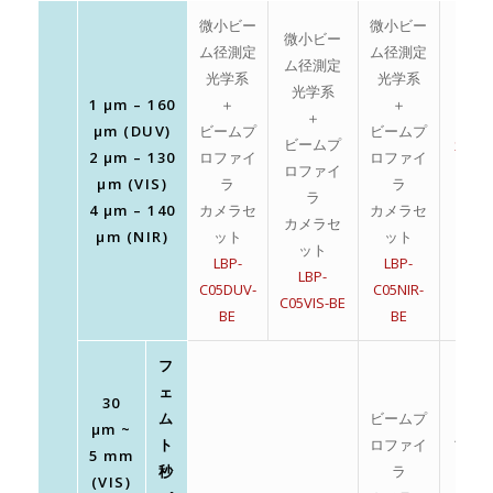
微小ビー
微小ビー
微小ビー
ム径測定
ム径測定
ム径測定
光学系
光学系
光学系
1 μm – 160
＋
＋
＋
μm (DUV)
ビームプ
ビームプ
ビームプ
カス
2 μm – 130
ロファイ
ロファイ
ロファイ
ム対
μm (VIS)
ラ
ラ
ラ
応
4 μm – 140
カメラセ
カメラセ
カメラセ
μm (NIR)
ット
ット
ット
LBP-
LBP-
LBP-
C05DUV‐
C05NIR-
C05VIS-BE
BE
BE
フ
ェ
30
ム
ビームプ
ビー
μm ~
ト
ロファイ
プロ
5 mm
秒
ラ
ァイ
(VIS)