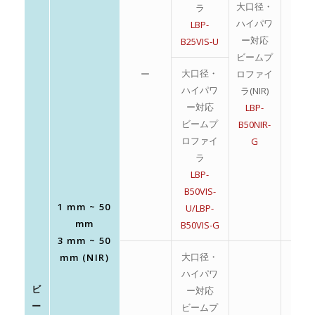
大口径・
ラ
ハイパワ
LBP-
ー対応
B25VIS-U
ビームプ
大口径・
ー
ロファイ
–
ハイパワ
ラ(NIR)
ー対応
LBP-
ビームプ
B50NIR-
ロファイ
G
ラ
LBP-
B50VIS-
1 mm ~ 50
U/LBP-
mm
B50VIS-G
3 mm ~ 50
大口径・
mm (NIR)
ハイパワ
ビ
ー対応
ー
ビームプ