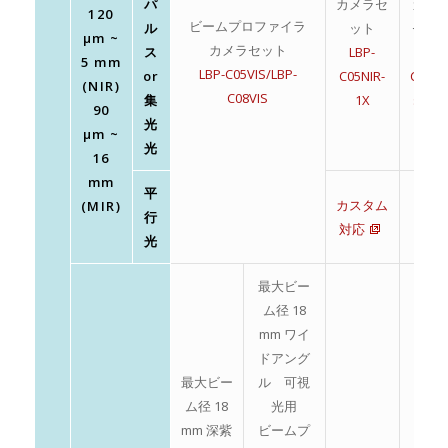
パ
カメラセ
カメ
120
ビームプロファイラ
ル
ット
セッ
μm ~
カメラセット
ス
LBP-
LBP-
5 mm
LBP-C05VIS/LBP-
or
C05NIR-
CxxMI
(NIR)
C08VIS
集
1X
serie
90
光
μm ~
光
16
mm
平
カスタム
(MIR)
行
–
対応
光
最大ビー
ム径 18
mm ワイ
ドアング
最大ビー
ル 可視
ム径 18
光用
mm 深紫
ビームプ