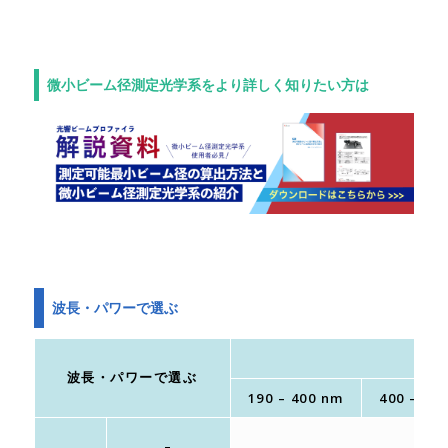
微小ビーム径測定光学系をより詳しく知りたい方は
波長・パワーで選ぶ
波長・パワーで選ぶ
190 – 400 nm
400 – 11
–