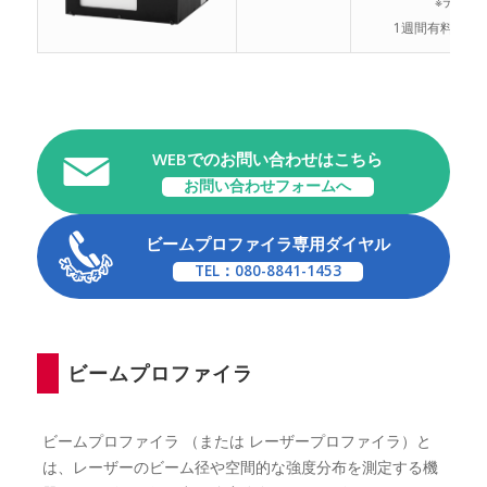
※デモ機
1週間有料レン
WEBでのお問い合わせはこちら
お問い合わせフォームへ
ビームプロファイラ専用ダイヤル
TEL：080-8841-1453
ビームプロファイラ
ビームプロファイラ （または レーザープロファイラ）と
は、レーザーのビーム径や空間的な強度分布を測定する機