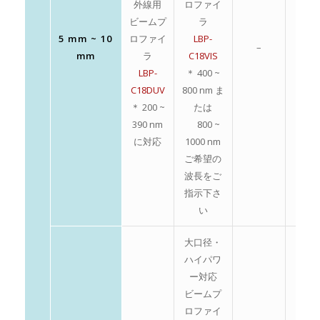
外線用
ロファイ
ビームプ
ラ
5 mm ~ 10
ロファイ
LBP-
–
–
mm
ラ
C18VIS
LBP-
＊ 400 ~
C18DUV
800 nm ま
＊ 200 ~
たは
390 nm
800 ~
に対応
1000 nm
ご希望の
波長をご
指示下さ
い
大口径・
ハイパワ
ー対応
ビームプ
ロファイ