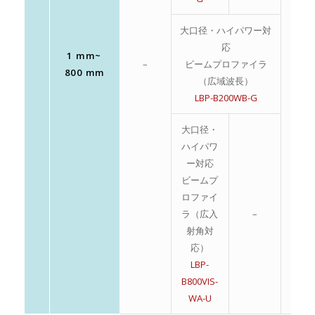
大口径・ハイパワー対
応
1 mm~
–
ビームプロファイラ
–
800 mm
（広域波長）
LBP-B200WB-G
大口径・
ハイパワ
ー対応
ビームプ
ロファイ
ラ（広入
–
射角対
応）
LBP-
B800VIS-
WA-U