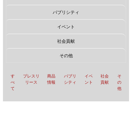
パブリシティ
イベント
社会貢献
その他
す
プレスリ
商品
パブリ
イベ
社会
そ
べ
リース
情報
シティ
ント
貢献
の
て
他