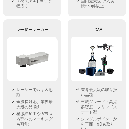
国内最大級 導入実
UVから2.4 μmまで
績250件以上
幅広く
レーザーマーカー
LiDAR
レーザーで印字＆彫
業界最大級の取り扱
刻
い品種
全波長対応、業界最
車載グレード・高点
大級の品揃え
群密度・ソリッドス
テート型
極微細加工やガラス
内部へのマーキング
シングルポイントか
も可能
ら平面・3Dも取り
扱い