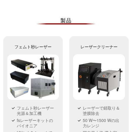
製品
フェムト秒レーザー
レーザークリーナー
レーザーで錆取り＆
フェムト秒レーザー
塗膜除去
光源＆加工機
50 W〜1500 Wの出
fsレーザーキットの
力レンジ
パイオニア