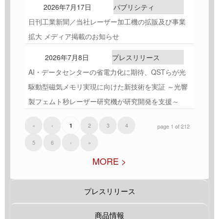
2026年7月17日
パブリシティ
日刊工業新聞／当社レーザー加工機の拡販及び事業
拡大 メディア掲載のお知らせ
2026年7月8日
プレスリリース
AI・データセンターの省電力化に期待、QSTらが光
駆動型磁気メモリ実現に向けた新技術を実証 ～光響
製フェムト秒レーザー研究機が研究開発を支援～
«
‹
2
3
4
1
page 1 of 212
5
6
›
»
MORE >
プレスリリース
商品情報