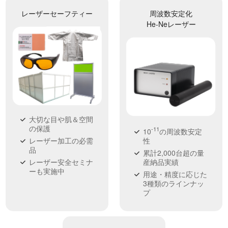
レーザーセーフティー
周波数安定化
He-Neレーザー
大切な目や肌＆空間
の保護
-11
10
の周波数安定
性
レーザー加工の必需
品
累計2,000台超の量
産納品実績
レーザー安全セミナ
ーも実施中
用途・精度に応じた
3種類のラインナッ
プ