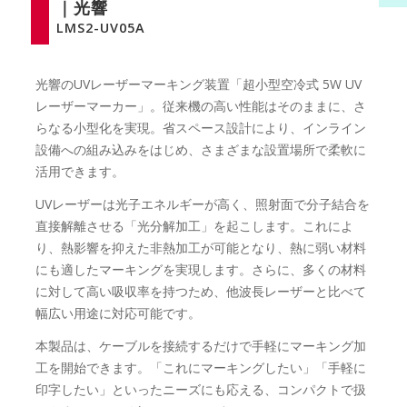
｜光響
LMS2-UV05A
光響のUVレーザーマーキング装置「超小型空冷式 5W UV
レーザーマーカー」。従来機の高い性能はそのままに、さ
らなる小型化を実現。省スペース設計により、インライン
設備への組み込みをはじめ、さまざまな設置場所で柔軟に
活用できます。
UVレーザーは光子エネルギーが高く、照射面で分子結合を
直接解離させる「光分解加工」を起こします。これによ
り、熱影響を抑えた非熱加工が可能となり、熱に弱い材料
にも適したマーキングを実現します。さらに、多くの材料
に対して高い吸収率を持つため、他波長レーザーと比べて
幅広い用途に対応可能です。
本製品は、ケーブルを接続するだけで手軽にマーキング加
工を開始できます。「これにマーキングしたい」「手軽に
印字したい」といったニーズにも応える、コンパクトで扱