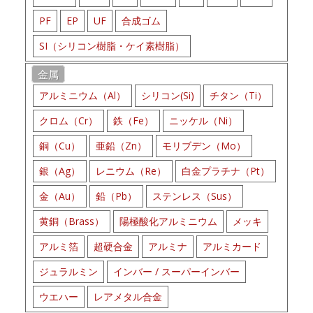
PF
EP
UF
合成ゴム
SI（シリコン樹脂・ケイ素樹脂）
金属
アルミニウム（Al）
シリコン(Si)
チタン（Ti）
クロム（Cr）
鉄（Fe）
ニッケル（Ni）
銅（Cu）
亜鉛（Zn）
モリブデン（Mo）
銀（Ag）
レニウム（Re）
白金プラチナ（Pt）
金（Au）
鉛（Pb）
ステンレス（Sus）
黄銅（Brass）
陽極酸化アルミニウム
メッキ
アルミ箔
超硬合金
アルミナ
アルミカード
ジュラルミン
インバー / スーパーインバー
ウエハー
レアメタル合金