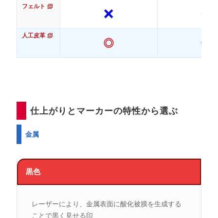
ム）
フェルト
人工皮革
仕上がりとマーカーの特性から選ぶ
金属
黒色
レーザーにより、金属表面に酸化被膜を生成する
ことで黒く見せる印