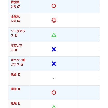
樹脂系
(18)
金属系
(20)
ソーダガラ
ス
石英ガラ
ス
ホウケイ酸
ガラス
磁器
–
陶器
紙類