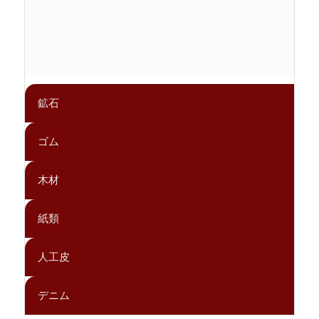
鉱石
ゴム
木材
紙類
人工皮
デニム