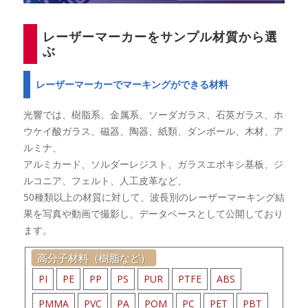
レーザーマーカーをサンプル材質から選
ぶ
レーザーマーカーでマーキングができる材料
光響では、樹脂系、金属系、ソーダガラス、石英ガラス、ホ
ウケイ酸ガラス、磁器、陶器、紙類、ダンボール、木材、ア
ルミナ、
アルミカード、ソルダーレジスト、ガラスエポキシ基板、ジ
ルコニア、フェルト、人工皮革など、
50種類以上の材質に対して、波長別のレーザーマーキング結
果を写真や動画で撮影し、データベースとして公開しており
ます。
高分子材料（樹脂など）
PI
PE
PP
PS
PUR
PTFE
ABS
PMMA
PVC
PA
POM
PC
PET
PBT