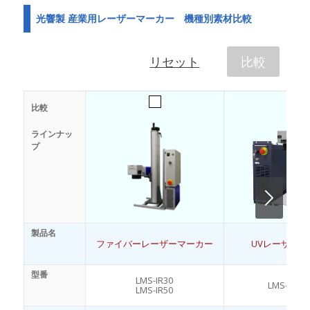
光響製 産業用レーザーマーカー 機種別素材比較
リセット
比較
比較
ラインナッ
プ
Next
製品名
ファイバーレーザーマーカー
UVレーザーマ
型番
LMS-IR30
LMS-UV0
LMS-IR50