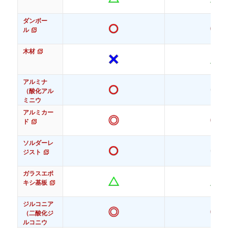
ダンボー
ル
木材
アルミナ
（酸化アル
ミニウ
ム）
アルミカー
ド
ソルダーレ
ジスト
ガラスエポ
キシ基板
ジルコニア
（二酸化ジ
ルコニウ