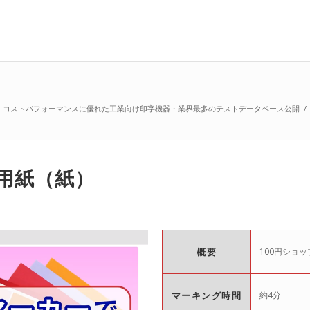
arker｜コストパフォーマンスに優れた工業向け印字機器・業界最多のテストデータベース公開
/
用紙（紙）
概要
100円ショ
マーキング時間
約4分