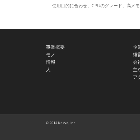
使用目的に合わせ、CPUのグレード、高メ
事業概要
企
モノ
経
情報
会
人
主
ア
© 2014 Kokyo, Inc.