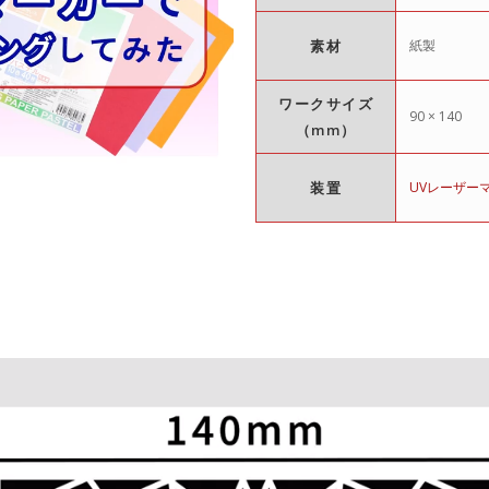
素材
紙製
ワークサイズ
90 × 140
（mm）
装置
UVレーザー