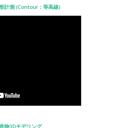
 地形計測 (Contour：等高線)
| 建造物3Dモデリング