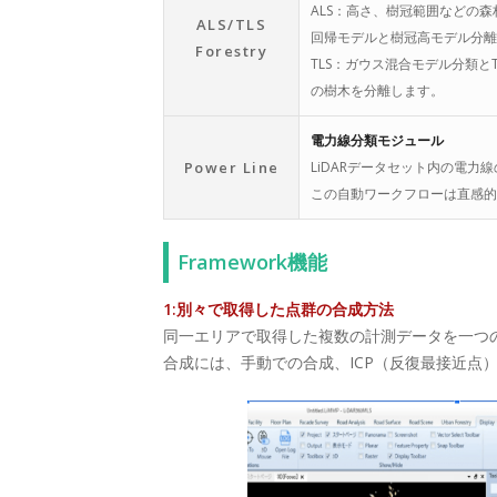
ALS：高さ、樹冠範囲などの
ALS/TLS
回帰モデルと樹冠高モデル分離
Forestry
TLS：ガウス混合モデル分類と
の樹木を分離します。
電力線分類モジュール
Power Line
LiDARデータセット内の電
この自動ワークフローは直感的
Framework機能
1:別々で取得した点群の合成方法
同一エリアで取得した複数の計測データを一つ
合成には、手動での合成、ICP（反復最接近点