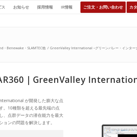
ビス
お知らせ
採用情報
IR情報
ご注文・お問い合わせ
カ
ond・Benewake・SLAMTEC他
/
GreenValley International −グリーンバレー・イン
0｜GreenValley Internation
International が開発した膨大な点
す。10種類を超える最先端の点
し、点群データの潜在能力を最大
ションの問題を解決します。