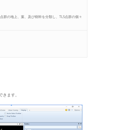
LS点群の地上、葉、及び樹幹を分類し、TLS点群の個々
できます。