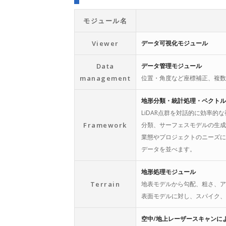
モジュール名
Viewer
データ可視化モジュール
Data
データ管理モジュール
management
位置・角度など座標補正、複数
地形分類・統計処理・ベクトルエディタ
LiDAR点群を対話的に効率的
Framework
分類、サーフェスモデルの生成
業態やプロジェクトのニーズに
データを並べます。
地形処理モジュール
Terrain
地表モデルから勾配、粗さ、ア
表面モデルに対し、スパイク、
空中/地上レーザースキャンに