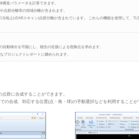
森林構造パラメータを計算できます。
や点群分離等の領域分離が含まれます。
TLS(地上LiDARスキャン)点群分離が含まれています。 これらの機能を使用して、T
力線の自動検出を可能にし、植生の近接による危険点を求めます。
なプロジェクトレポートに纏められます。
の点群に合成することができます。
）での合成、対応する位置(点・角・球)の手動選択などを利用することが