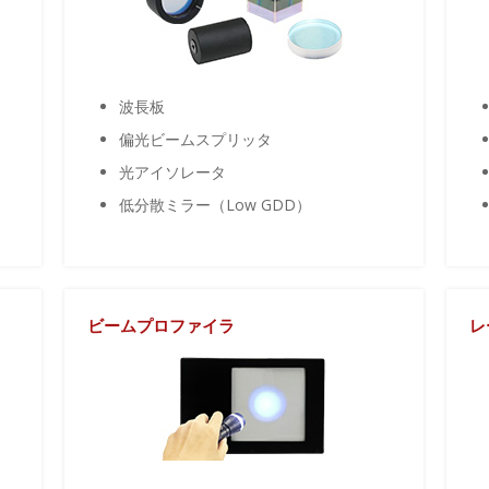
波長板
偏光ビームスプリッタ
光アイソレータ
低分散ミラー（Low GDD）
ビームプロファイラ
レ