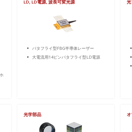
LD, LD電源, 波長可変光源
光
バタフライ型FBG半導体レーザー
大電流用14ピンバタフライ型LD電源
ホ
光学部品
オ