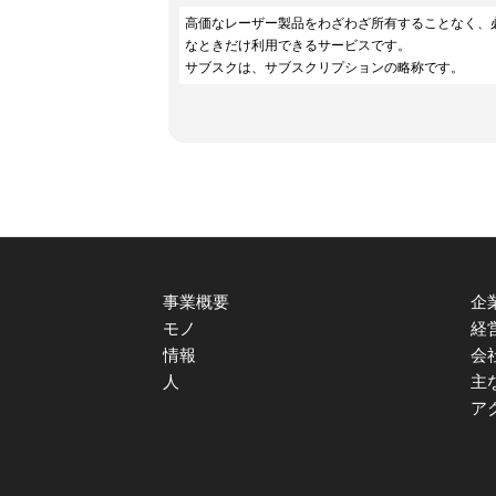
高価なレーザー製品をわざわざ所有することなく、
なときだけ利用できるサービスです。
サブスクは、サブスクリプションの略称です。
事業概要
企
モノ
経
情報
会
人
主
ア