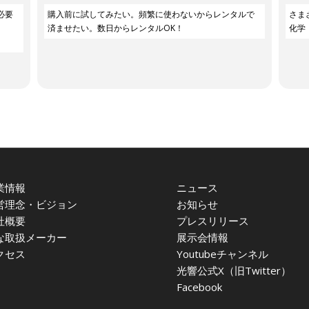
必要
購入前に試してみたい。頻繁に使わないからレンタルで
さま
済ませたい。数日からレンタルOK！
化学
業情報
ニュース
営理念・ビジョン
お知らせ
社概要
プレスリリース
な取扱メーカー
展示会情報
クセス
Youtubeチャンネル
光響公式X（旧Twitter）
Facebook