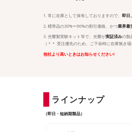
1. 常に在庫として保有しておりますので、
即日
2. 標準品の30%〜90%の割引価格、かつ
業界最
3. 光響製実験キット等で、光響が
実証済み
の製
（＊＊ 受注優先のため、ご下命時に在庫無き
他社より高いときはお知らせください!
ラインナップ
（即日・短納期製品）