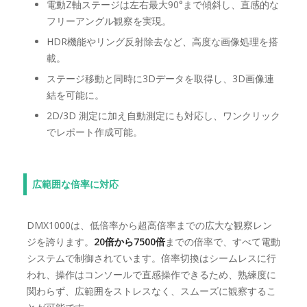
電動Z軸ステージは左右最大90°まで傾斜し、直感的な
フリーアングル観察を実現。
HDR機能やリング反射除去など、高度な画像処理を搭
載。
ステージ移動と同時に3Dデータを取得し、3D画像連
結を可能に。
2D/3D 測定に加え自動測定にも対応し、ワンクリック
でレポート作成可能。
広範囲な倍率に対応
DMX1000は、低倍率から超高倍率までの広大な観察レン
ジを誇ります。
20倍から7500倍
までの倍率で、すべて電動
システムで制御されています。倍率切換はシームレスに行
われ、操作はコンソールで直感操作できるため、熟練度に
関わらず、広範囲をストレスなく、スムーズに観察するこ