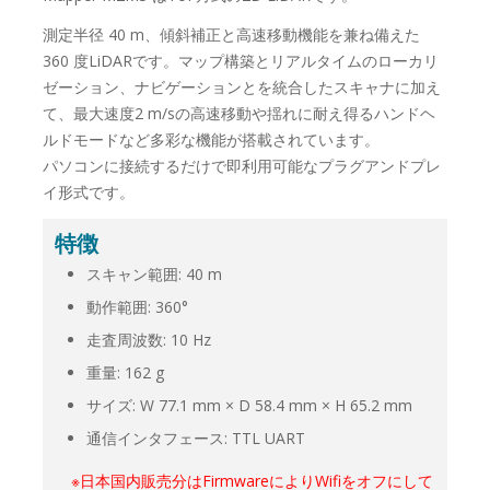
測定半径 40 m、傾斜補正と高速移動機能を兼ね備えた
360 度LiDARです。マップ構築とリアルタイムのローカリ
ゼーション、ナビゲーションとを統合したスキャナに加え
て、最大速度2 m/sの高速移動や揺れに耐え得るハンドヘ
ルドモードなど多彩な機能が搭載されています。
パソコンに接続するだけで即利用可能なプラグアンドプレ
イ形式です。
特徴
スキャン範囲: 40 m
動作範囲: 360°
走査周波数: 10 Hz
重量: 162 g
サイズ: W 77.1 mm × D 58.4 mm × H 65.2 mm
通信インタフェース: TTL UART
※日本国内販売分はFirmwareによりWifiをオフにして