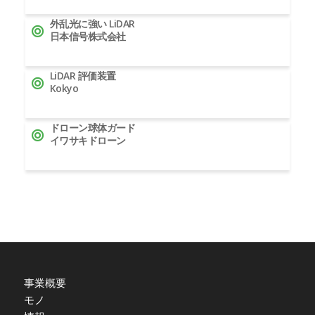
外乱光に強い LiDAR
日本信号株式会社
LiDAR 評価装置
Kokyo
ドローン球体ガード
イワサキドローン
事業概要
モノ