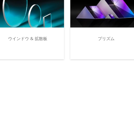
ウインドウ & 拡散板
プリズム