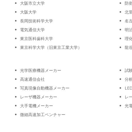
大阪市立大学
防
大阪大学
北
長岡技術科学大学
名
電気通信大学
明
東京医科歯科大学
理
東京科学大学（旧東京工業大学）
龍
光学医療機器メーカー
試
高速通信会社
分
写真現像自動機器メーカー
LE
レーザ機器メーカー
レ
大手電機メーカー
光
微細高速加工ベンチャー