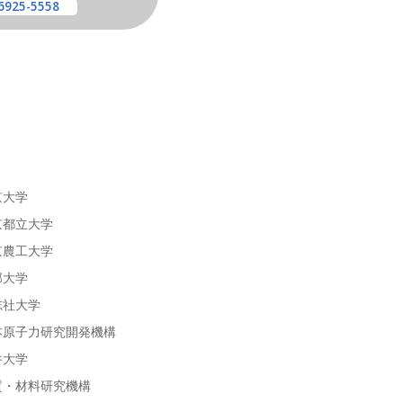
6925-5558
京大学
京都立大学
京農工大学
邦大学
志社大学
本原子力研究開発機構
井大学
質・材料研究機構