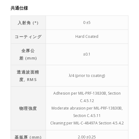
共通仕様
入射角 (°)
0 ±5
コーティング
Hard Coated
全厚公
±0.1
差 (mm)
透過波面精
λ/4 (prior to coating)
度, RMS
Adhesion per MIL-PRF-13830B, Section
C.4.5.12
物理強度
Moderate abrasion per MIL-PRF-13830B,
Section C.4.5.11
Cleaning per MIL-C-48497A Section 4.5.4.2
基板厚 (mm)
2.00 ±0.25