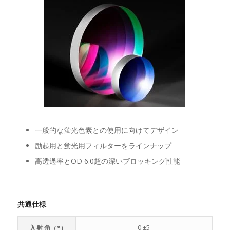
一般的な蛍光色素との使用に向けてデザイン
励起用と蛍光用フィルターをラインナップ
高透過率とOD 6.0超の深いブロッキング性能
共通仕様
入射角 (°)
0 ±5