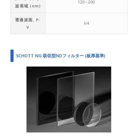
120 – 200
波長域 (nm)
透過波面, P-
λ/4
V
SCHOTT NG 吸収型NDフィルター (板厚基準)