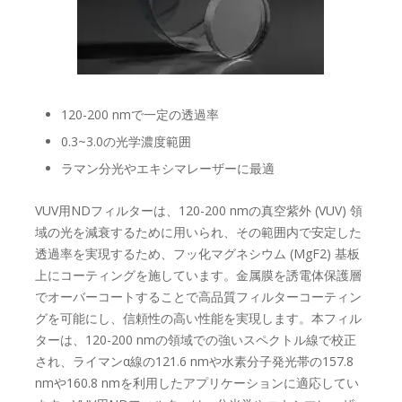
120-200 nmで一定の透過率
0.3~3.0の光学濃度範囲
ラマン分光やエキシマレーザーに最適
VUV用NDフィルターは、120-200 nmの真空紫外 (VUV) 領
域の光を減衰するために用いられ、その範囲内で安定した
透過率を実現するため、フッ化マグネシウム (MgF2) 基板
上にコーティングを施しています。金属膜を誘電体保護層
でオーバーコートすることで高品質フィルターコーティン
グを可能にし、信頼性の高い性能を実現します。本フィル
ターは、120-200 nmの領域での強いスペクトル線で校正
され、ライマンα線の121.6 nmや水素分子発光帯の157.8
nmや160.8 nmを利用したアプリケーションに適応してい