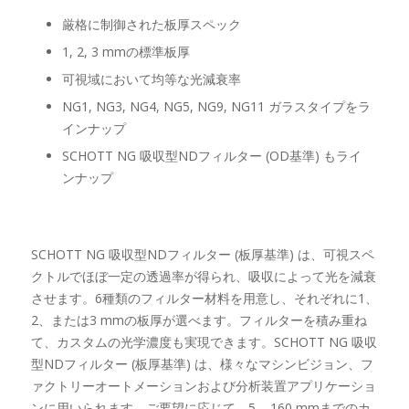
厳格に制御された板厚スペック
1, 2, 3 mmの標準板厚
可視域において均等な光減衰率
NG1, NG3, NG4, NG5, NG9, NG11 ガラスタイプをラ
インナップ
SCHOTT NG 吸収型NDフィルター (OD基準) もライ
ンナップ
SCHOTT NG 吸収型NDフィルター (板厚基準) は、可視スペ
クトルでほぼ一定の透過率が得られ、吸収によって光を減衰
させます。6種類のフィルター材料を用意し、それぞれに1、
2、または3 mmの板厚が選べます。フィルターを積み重ね
て、カスタムの光学濃度も実現できます。SCHOTT NG 吸収
型NDフィルター (板厚基準) は、様々なマシンビジョン、フ
ァクトリーオートメーションおよび分析装置アプリケーショ
ンに用いられます。ご要望に応じて、5 – 160 mmまでのカ