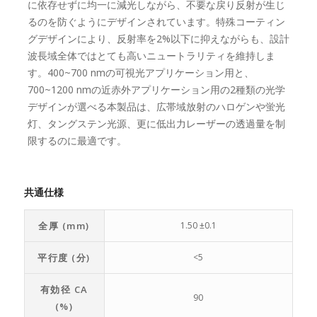
に依存せずに均一に減光しながら、不要な戻り反射が生じ
るのを防ぐようにデザインされています。特殊コーティン
グデザインにより、反射率を2%以下に抑えながらも、設計
波長域全体ではとても高いニュートラリティを維持しま
す。400~700 nmの可視光アプリケーション用と、
700~1200 nmの近赤外アプリケーション用の2種類の光学
デザインが選べる本製品は、広帯域放射のハロゲンや蛍光
灯、タングステン光源、更に低出力レーザーの透過量を制
限するのに最適です。
共通仕様
全厚 (mm)
1.50 ±0.1
平行度 (分)
<5
有効径 CA
90
(%)