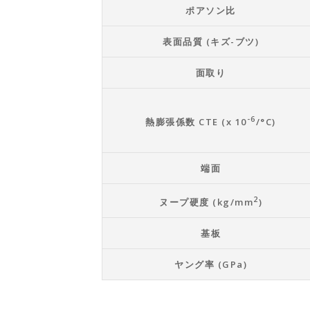
ポアソン比
表面品質 (キズ-ブツ)
面取り
-6
熱膨張係数 CTE (x 10
/°C)
端面
2
ヌープ硬度 (kg/mm
)
基板
ヤング率 (GPa)