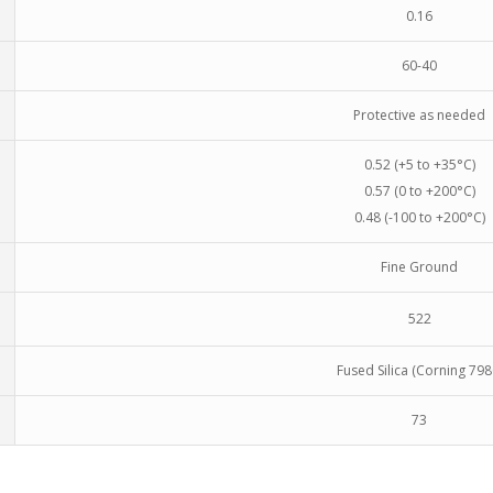
0.16
60-40
Protective as needed
0.52 (+5 to +35°C)
0.57 (0 to +200°C)
0.48 (-100 to +200°C)
Fine Ground
522
Fused Silica (Corning 798
73