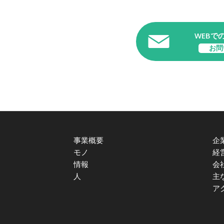
WEBで
お問
事業概要
企
モノ
経
情報
会
人
主
ア