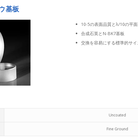
ウ基板
10-5の表面品質とλ/10の平
合成石英とN-BK7基板
交換を容易にする標準的サイ
Uncoated
Fine Ground