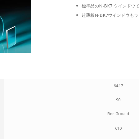
標準品のN-BK7 ウインド
超薄板N-BK7ウインドウも
64.17
90
Fine Ground
610