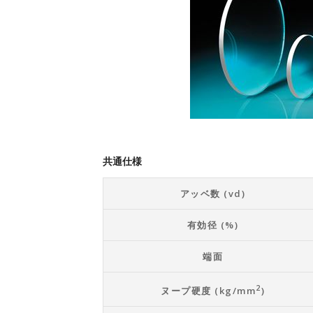
共通仕様
アッベ数 (vd)
有効径 (%)
端面
2
ヌープ硬度 (kg/mm
)