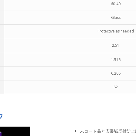
60-40
Glass
Protective as needed
2.51
1.516
0.206
82
ウ
未コート品と広帯域反射防止