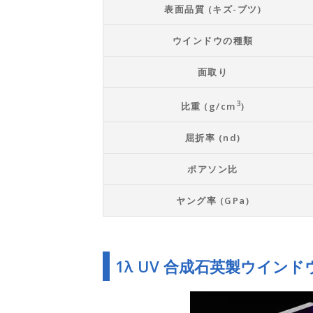
表面品質 (キズ-ブツ)
ウインドウの種類
面取り
3
比重 (g/cm
)
屈折率 (nd)
ポアソン比
ヤング率 (GPa)
1λ UV 合成石英製ウインド