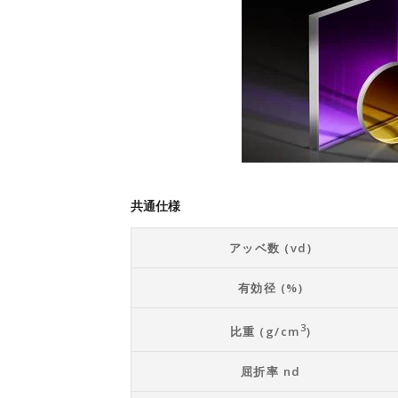
共通仕様
アッベ数 (vd)
有効径 (%)
3
比重 (g/cm
)
屈折率 nd