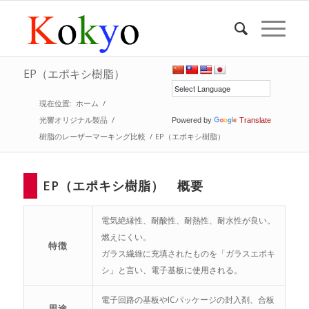
EP（エポキシ樹脂）
現在位置:
ホーム
/
光響オリジナル製品
/
Powered by
Translate
樹脂のレーザーマーキング比較
/
EP（エポキシ樹脂）
EP（エポキシ樹脂） 概要
電気絶縁性、耐酸性、耐熱性、耐水性が良い。
燃えにくい。
特徴
ガラス繊維に充填されたものを「ガラスエポキ
シ」と言い、電子基板に使用される。
電子回路の基板やICパッケージの封入剤、合板
用途