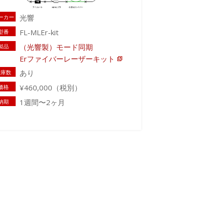
光響
ーカー
FL-MLEr-kit
型番
（光響製）モード同期
製品
Erファイバーレーザーキット
あり
在庫数
¥460,000（税別）
価格
1週間〜2ヶ月
納期