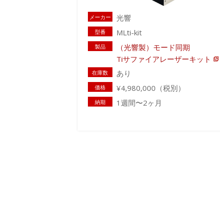
光響
メーカー
MLti-kit
型番
（光響製）モード同期
製品
Tiサファイアレーザーキット
あり
在庫数
¥4,980,000（税別）
価格
1週間〜2ヶ月
納期