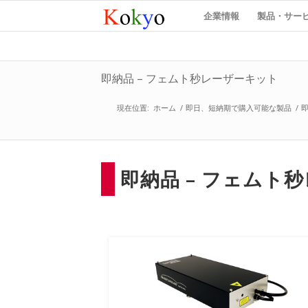
企業情報
製品・サー
即納品 – フェムト秒レーザーキット
現在位置:
ホーム
/
即日、短納期で購入可能な製品
/
即
即納品 – フェムト