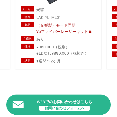
光響
メーカー
メ
LAK-Yb-ML01
型番
（光響製）モード同期
製品
Ybファイバーレーザーキット
あり
在庫数
¥980,000（税別）
価格
※LDなし¥880,000（税抜き）
1週間〜2ヶ月
納期
WEBでのお問い合わせはこちら
お問い合わせフォームへ