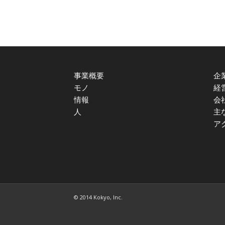
事業概要
企
モノ
経
情報
会
人
主
ア
© 2014 Kokyo, Inc.