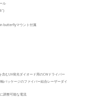
ール
6″)
n butterflyマウント付属
LEDを含むUV発光ダイオード用のCWドライバー
た同軸パッケージのファイバー結合レーザーダイ
的に調整可能な電流