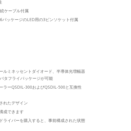
性
ーと接続ケーブル付属
O-46パッケージのLED用の3ピンソケット付属
ールミネッセントダイオード、半導体光増幅器
ンバタフライパッケージが可能
QSDIL-300およびQSDIL-500と互換性
されたデザイン
構成できます
ILドライバーを購入すると、事前構成された状態