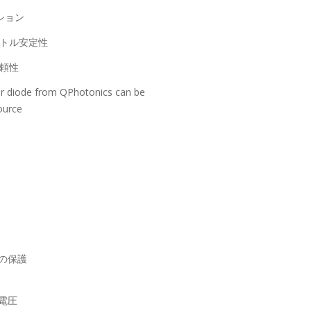
ション
トル安定性
頼性
er diode from QPhotonics can be
ource
の保護
ス電圧