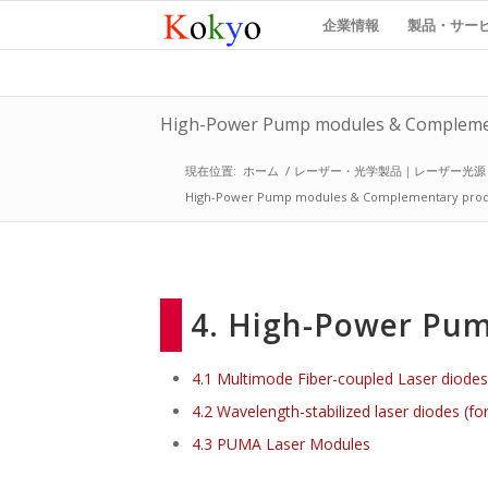
企業情報
製品・サー
High-Power Pump modules & Compleme
現在位置:
ホーム
/
レーザー・光学製品｜レーザー光源
High-Power Pump modules & Complementary prod
4. High-Power Pum
4.1 Multimode Fiber-coupled Laser diodes
4.2 Wavelength-stabilized laser diodes 
4.3 PUMA Laser Modules