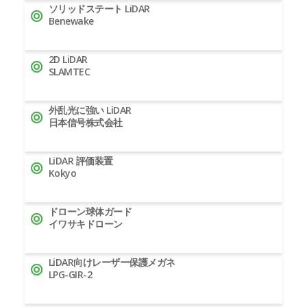
ソリッドステート LiDAR
Benewake
2D LiDAR
SLAMTEC
外乱光に強い LiDAR
日本信号株式会社
LiDAR 評価装置
Kokyo
ドローン球体ガード
イワサキドローン
LiDAR向けレーザー保護メガネ
LPG-GIR-2