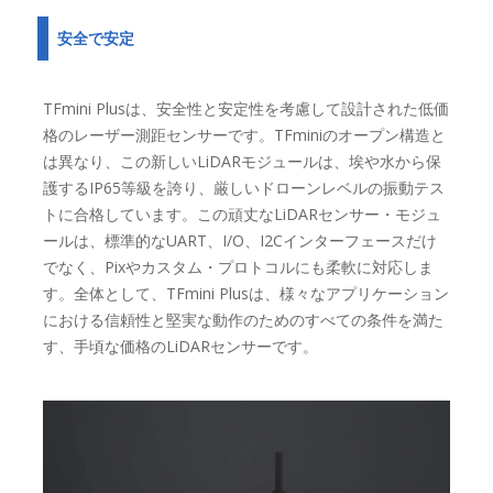
安全で安定
TFmini Plusは、安全性と安定性を考慮して設計された低価
格のレーザー測距センサーです。TFminiのオープン構造と
は異なり、この新しいLiDARモジュールは、埃や水から保
護するIP65等級を誇り、厳しいドローンレベルの振動テス
トに合格しています。この頑丈なLiDARセンサー・モジュ
ールは、標準的なUART、I/O、I2Cインターフェースだけ
でなく、Pixやカスタム・プロトコルにも柔軟に対応しま
す。全体として、TFmini Plusは、様々なアプリケーション
における信頼性と堅実な動作のためのすべての条件を満た
す、手頃な価格のLiDARセンサーです。