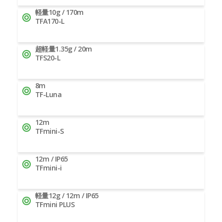
軽量10g / 170m
TFA170-L
超軽量1.35g / 20m
TFS20-L
8m
TF-Luna
12m
TFmini-S
12m / IP65
TFmini-i
軽量12g / 12m / IP65
TFmini PLUS