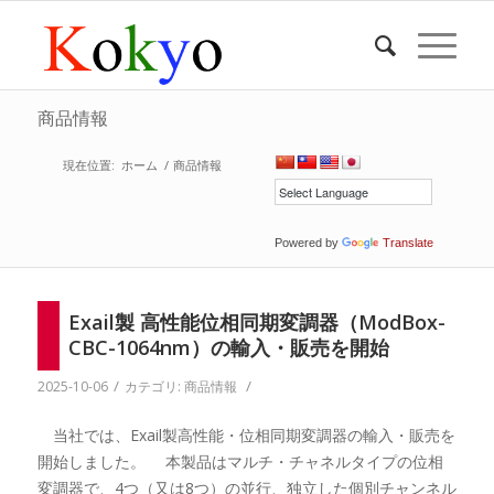
商品情報
現在位置:
ホーム
/
商品情報
Powered by
Translate
Exail製 高性能位相同期変調器（ModBox-
CBC-1064nm）の輸入・販売を開始
/
/
2025-10-06
カテゴリ:
商品情報
当社では、Exail製高性能・位相同期変調器の輸入・販売を
開始しました。 本製品はマルチ・チャネルタイプの位相
変調器で、4つ（又は8つ）の並行、独立した個別チャンネル