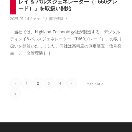
レイ & パルスジェネレーター（T660グレ
ード）」を取扱い開始
/
/
2025-07-14
カテゴリ:
商品情報
当社では、Highland Technology社が製造する「デジタル
ディレイ&パルスジェネレーター（T660グレード）」の取り
扱いを開始いたしました。同社は高精度の測定装置・信号発
生・データ管理装 […]
‹
1
2
3
4
›
Page 2 of 20
»