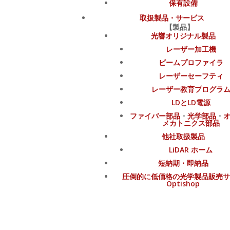
保有設備
取扱製品・サービス
【製品】
光響オリジナル製品
レーザー加工機
ビームプロファイラ
レーザーセーフティ
レーザー教育プログラ
LDとLD電源
ファイバー部品
・
光学部品
・
メカトニクス部品
他社取扱製品
LiDAR ホーム
短納期・即納品
圧倒的に低価格の光学製品販売サ
Optishop