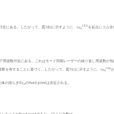
CEO
Hz付近にある。したがって、図1(b)に示すように、ν
を起点にコム全
fix
ア周波数付近にある。これはモード同期レーザーの繰り返し周波数が包
rep
数を有することに基づく。したがって、図1(c)に示すように、ν
か
fix
体の揺らぎδν
のfixed pointは決定される。
n
ムモードがfixed pointであり、(2)より次数は