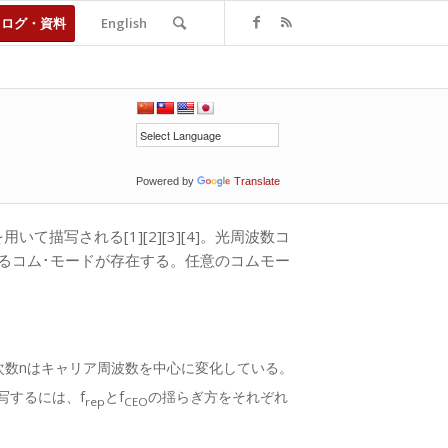
タログ・資料
English
Powered by
Translate
用いて描写される[1][2][3][4]。光周波数コ
となるコム･モードが存在する。任意のコムモー
次数nはキャリア周波数を中心に変化している。
写するには、f
とf
の揺らぎ方をそれぞれ
rep
CEO