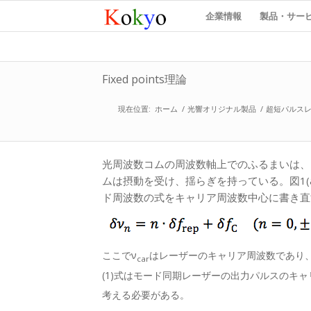
企業情報
製品・サー
Fixed points理論
現在位置:
ホーム
/
光響オリジナル製品
/
超短パルス
光周波数コムの周波数軸上でのふるまいは、ドイツのTe
ムは摂動を受け、揺らぎを持っている。図1(a
ド周波数の式をキャリア周波数中心に書き直
ここでν
はレーザーのキャリア周波数であり、
car
(1)式はモード同期レーザーの出力パルスのキ
考える必要がある。