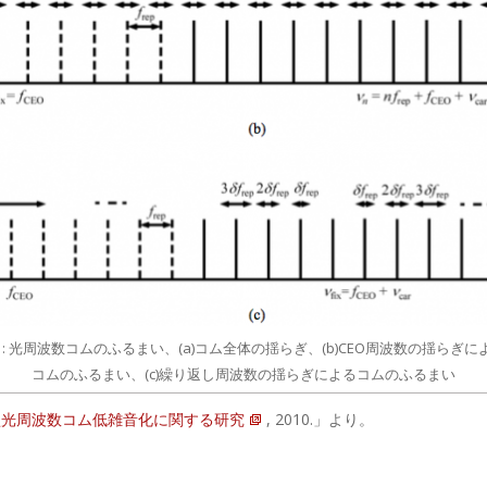
1: 光周波数コムのふるまい、(a)コム全体の揺らぎ、(b)CEO周波数の揺らぎに
コムのふるまい、(c)繰り返し周波数の揺らぎによるコムのふるまい
型光周波数コム低雑音化に関する研究
, 2010.」より。