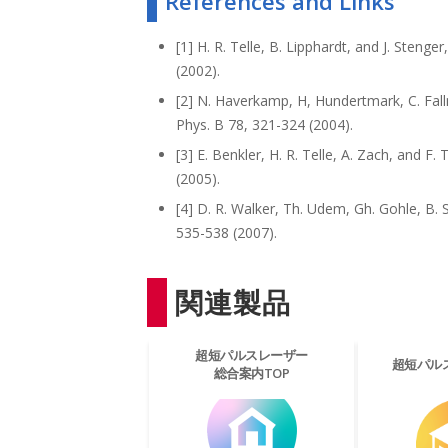
References and Links
[1] H. R. Telle, B. Lipphardt, and J. Steng
(2002).
[2] N. Haverkamp, H, Hundertmark, C. Falln
Phys. B 78, 321-324 (2004).
[3] E. Benkler, H. R. Telle, A. Zach, and 
(2005).
[4] D. R. Walker, Th. Udem, Gh. Gohle, B. 
535-538 (2007).
関連製品
超短パルスレーザー
超短パル
総合案内TOP