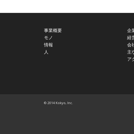
事業概要
企
モノ
経
情報
会
人
主
ア
© 2014 Kokyo, Inc.