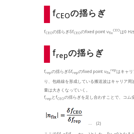
f
の揺らぎ
CEO
CEO
f
の揺らぎδf
のfixed point ν
は0 
CEO
CEO
fix
f
の揺らぎ
rep
rep
f
の揺らぎδf
のfixed point ν
はキャリ
rep
rep
fix
り、包絡線を形成している搬送波はキャリア周波
量は大きくなっていく。
f
とf
の揺らぎを足し合わすことで、コム全
rep
CEO
… (2)
ここでδf
=δ(f
+ν
)とした。δν
=0となるコ