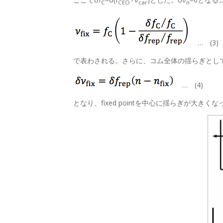
C
CEO
car
n
… (3)
で表わされる。さらに、コム全体の揺らぎとしては
… (4)
となり、fixed pointを中心に揺らぎが大きく