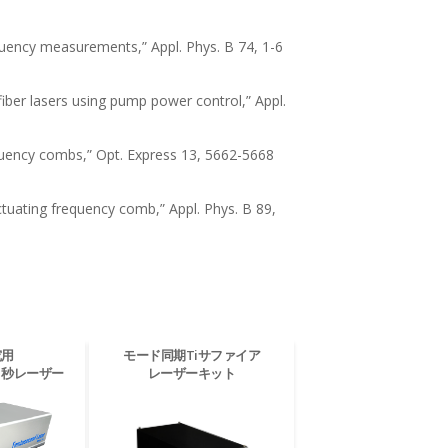
frequency measurements,” Appl. Phys. B 74, 1-6
fiber lasers using pump power control,” Appl.
frequency combs,” Opt. Express 13, 5662-5668
ctuating frequency comb,” Appl. Phys. B 89,
究用
モード同期Tiサファイア
ト秒レーザー
レーザーキット