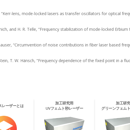
er, “Kerr-lens, mode-locked lasers as transfer oscillators for optical 
ich, and H. R. Telle, “Frequency stabilization of mode-locked Erbium 
F. Tauser, “Circumvention of noise contributions in fiber laser based 
Stein, T. W. Hänsch, “Frequency dependence of the fixed point in a flu
加工研究用
加工研
スレーザーとは
UVフェムト秒レーザー
グリーンフェム