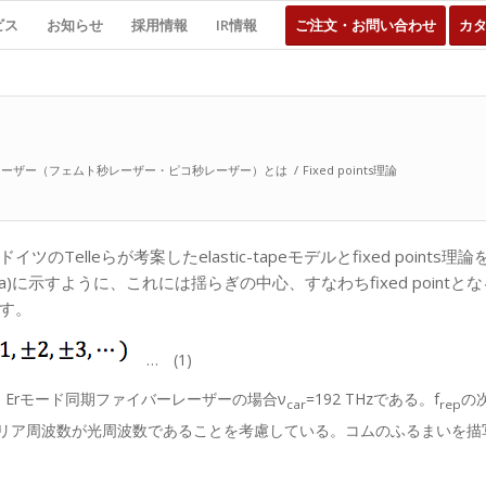
ビス
お知らせ
採用情報
IR情報
ご注文・お問い合わせ
カ
レーザー（フェムト秒レーザー・ピコ秒レーザー）とは
/
Fixed points理論
lleらが考案したelastic-tapeモデルとfixed points理論を
)に示すように、これには揺らぎの中心、すなわちfixed point
す。
… (1)
Erモード同期ファイバーレーザーの場合ν
=192 THzである。f
の
car
rep
ャリア周波数が光周波数であることを考慮している。コムのふるまいを描