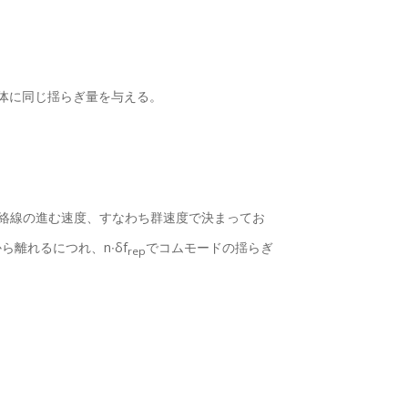
体に同じ揺らぎ量を与える。
絡線の進む速度、すなわち群速度で決まってお
ら離れるにつれ、n∙δf
でコムモードの揺らぎ
rep