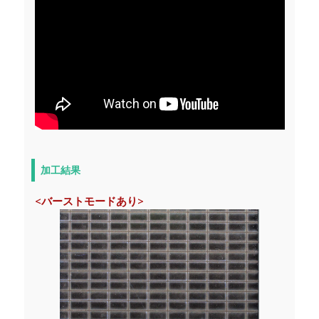
加工結果
<バーストモードあり>