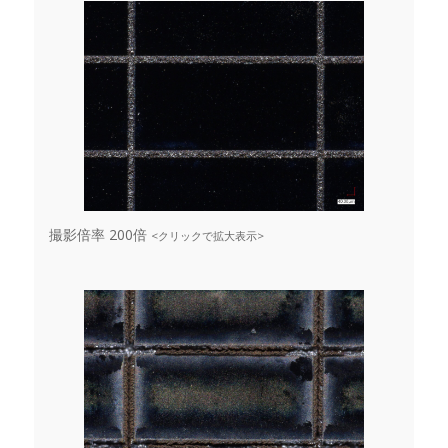
撮影倍率 200倍
<クリックで拡大表示>