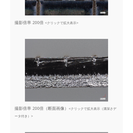
撮影倍率 200倍
<クリックで拡大表示>
撮影倍率 200倍（断面画像）
<クリックで拡大表示（溝深さデ
ータ付き）>