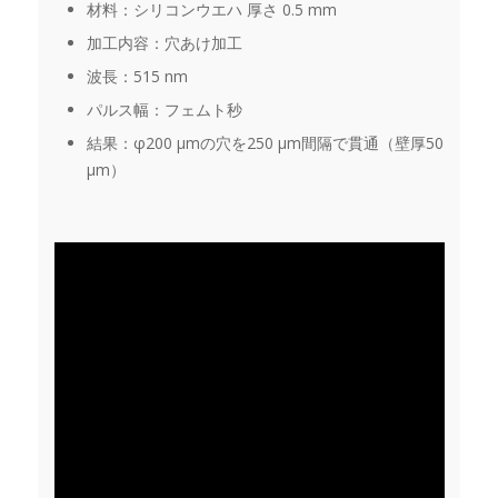
材料：シリコンウエハ 厚さ 0.5 mm
加工内容：穴あけ加工
波長：515 nm
パルス幅：フェムト秒
結果：φ200 μmの穴を250 μm間隔で貫通（壁厚50
μm）