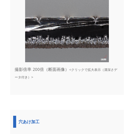
撮影倍率 200倍（断面画像）
<クリックで拡大表示（溝深さデ
ータ付き）>
穴あけ加工