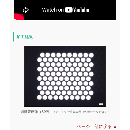
加工結果
顕微鏡画像（80倍）
<クリックで拡大表示（各種データ付き）>
ページ上部に戻る ▲