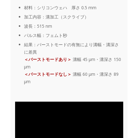
材料：シリコンウェハ 厚さ 0.5 mm
加工内容：溝加工（スクライブ）
波長：515 nm
パルス幅：フェムト秒
結果：バーストモードの有無により溝幅・溝深さ
に差異
＜バーストモードあり＞
溝幅 45 μm・溝深さ 150
μm
＜バーストモードなし＞
溝幅 60 μm・溝深さ 89
μm