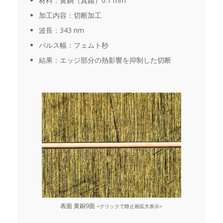
材料：黄銅（真鍮）0.1 mm
加工内容：切断加工
波長：343 nm
パルス幅：フェムト秒
結果：エッジ部分の熱影響を抑制した切断
表面 黄銅9面
<クリックで静止画拡大表示>