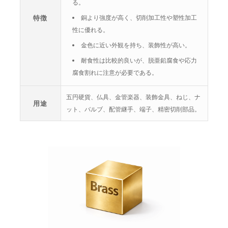
る。
特徴
銅より強度が高く、切削加工性や塑性加工
性に優れる。
金色に近い外観を持ち、装飾性が高い。
耐食性は比較的良いが、脱亜鉛腐食や応力
腐食割れに注意が必要である。
五円硬貨、仏具、金管楽器、装飾金具、ねじ、ナ
用途
ット、バルブ、配管継手、端子、精密切削部品。