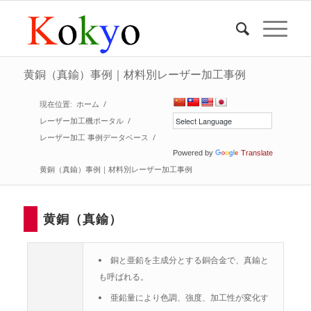
黄銅（真鍮）事例｜材料別レーザー加工事例
現在位置:
ホーム
/
レーザー加工機ポータル
/
レーザー加工 事例データベース
/
Powered by
Translate
黄銅（真鍮）事例｜材料別レーザー加工事例
黄銅（真鍮）
銅と亜鉛を主成分とする銅合金で、真鍮と
も呼ばれる。
亜鉛量により色調、強度、加工性が変化す