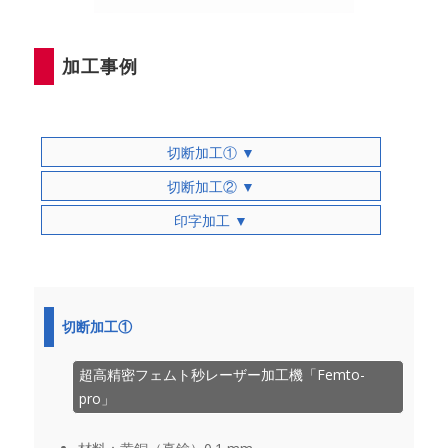
加工事例
切断加工① ▼
切断加工② ▼
印字加工 ▼
切断加工①
超高精密フェムト秒レーザー加工機「Femto-
pro」