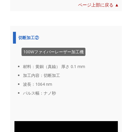
ページ上部に戻る ▲
切断加工②
100Wファイバーレーザー加工機
材料：黄銅（真鍮） 厚さ 0.1 mm
加工内容：切断加工
波長：1064 nm
パルス幅：ナノ秒