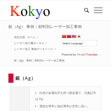
銀（Ag） 事例｜材料別レーザー加工事例
現在位置:
ホーム
/
レーザー加工機ポータル
/
レーザー加工 事例データベース
/
Powered by
Translate
銀（Ag） 事例｜材料別レーザー加工事例
銀（Ag）
白色の金属光沢を持つ貴金属で、元素記号
は Ag。
電気伝導率と熱伝導率が非常に高い。