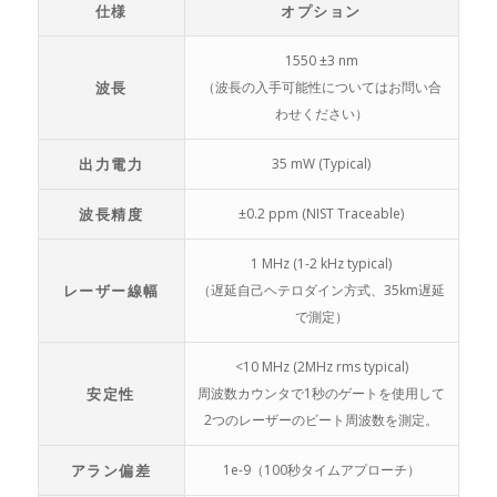
仕様
オプション
1550 ±3 nm
波長
（波長の入手可能性についてはお問い合
わせください）
出力電力
35 mW (Typical)
波長精度
±0.2 ppm (NIST Traceable)
1 MHz (1-2 kHz typical)
レーザー線幅
（遅延自己ヘテロダイン方式、35km遅延
で測定）
<10 MHz (2MHz rms typical)
安定性
周波数カウンタで1秒のゲートを使用して
2つのレーザーのビート周波数を測定。
アラン偏差
1e-9（100秒タイムアプローチ）