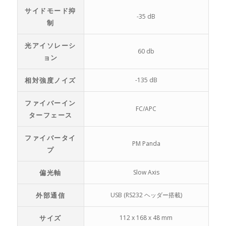
サイドモード抑
-35 dB
制
光アイソレーシ
60 db
ョン
相対強度ノイズ
-135 dB
ファイバーイン
FC/APC
ターフェース
ファイバータイ
PM Panda
プ
偏光軸
Slow Axis
外部通信
USB (RS232 ヘッダー搭載)
サイズ
112 x 168 x 48 mm