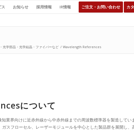
ビス
お知らせ
採用情報
IR情報
ご注文・お問い合わせ
カ
・光学部品・光学結晶・ファイバーなど
/
Wavelength References
erencesについて
測、ガス検知業界向けに近赤外線から中赤外線までの周波数標準器を製造しています。W
、ガスフローセル、レーザーモジュールを中心とした製品群を展開し、