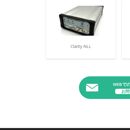
Clarity NLL
WEBで
お問