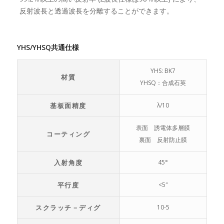
反射波長と透過波長を分離することができます。
YHS/YHSQ共通仕様
YHS: BK7
材質
YHSQ：合成石英
基板面精度
λ/10
表面 誘電体多層膜
コーティング
裏面 反射防止膜
入射角度
45°
平行度
<5″
スクラッチ－ディグ
10-5