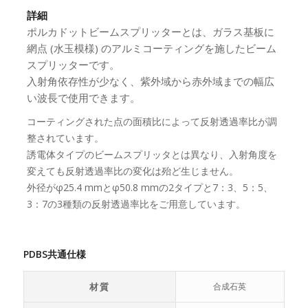
詳細
ポルカドットビームスプリッターとは、ガラス基板に
網点 (水玉模様) のアルミコーティングを施したビーム
スプリッターです。
入射角依存性が少なく、紫外域から赤外域までの幅広
い波長で使用できます。
コーティングされた点の面積比によって反射透過率比が調
整されています。
誘電体タイプのビームスプリッタとは異なり、入射角度を
変えても反射透過率比の変化は殆ど生じません。
外径がφ25.4 mmとφ50.8 mmの2タイプと7：3、5：5、
3：7の3種類の反射透過率比をご用意しています。
PDBS共通仕様
材質
合成石英