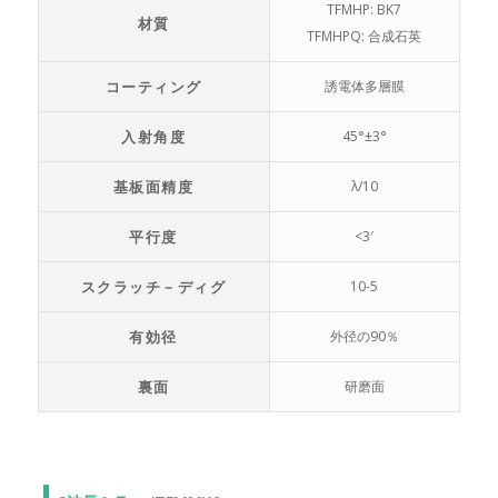
TFMHP: BK7
材質
TFMHPQ: 合成石英
コーティング
誘電体多層膜
入射角度
45°±3°
基板面精度
λ/10
平行度
<3′
スクラッチ－ディグ
10-5
有効径
外径の90％
裏面
研磨面