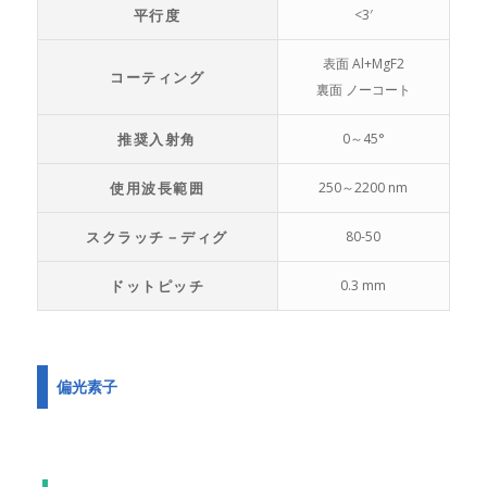
平行度
<3′
表面 Al+MgF2
コーティング
裏面 ノーコート
推奨入射角
0～45°
使用波長範囲
250～2200 nm
スクラッチ－ディグ
80-50
ドットピッチ
0.3 mm
偏光素子