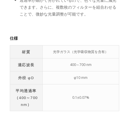
透過率が細かく分かれているので、色々な光量に減光
できます。さらに、複数枚のフィルターを組合わせる
ことで、微妙な光量調整が可能です。
仕様
材質
光学ガラス（光学吸収物質を含有）
適応波長
400～700 nm
外径 φD
φ10 mm
平均透過率
（400～700
0.1±0.07%
nm）