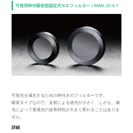
可視用枠付吸収型固定式ＮＤフィルター / MAN-25-0.1
可視光を減光するための枠付きのフィルターです。
吸収タイプなので、反射による迷光が小さく、しかも、減
光によって透過光の波長特性が大きく変わることはありま
せん。
詳細