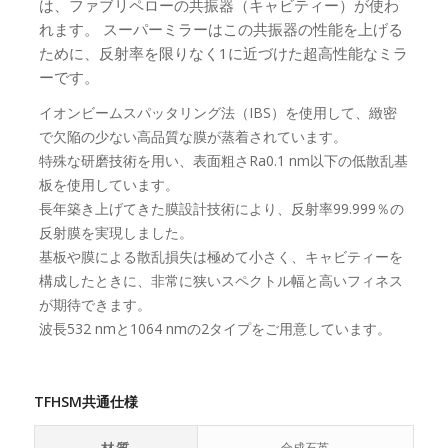
は、ファブリペローの共振器（キャビティー）が使わ
れます。 スーパーミラーはこの共振器の性能を上げる
ために、反射率を限りなく1に近づけた超高性能なミラ
ーです。
イオンビームスパッタリング法（IBS）を使用して、緻密
で欠陥の少ない高品質な膜が蒸着されています。
特殊な研磨技術を用い、表面粗さRa0.1 nm以下の低散乱基
板を使用しています。
長年築き上げてきた膜設計技術により、反射率99.999％の
反射膜を実現しました。
基板や膜による散乱損失は極めて小さく、キャビティーを
構成したときに、非常に狭いスペクトル幅と高いフィネス
が期待できます。
波長532 nmと1064 nmの2タイプをご用意しています。
TFHSM共通仕様
合成石英