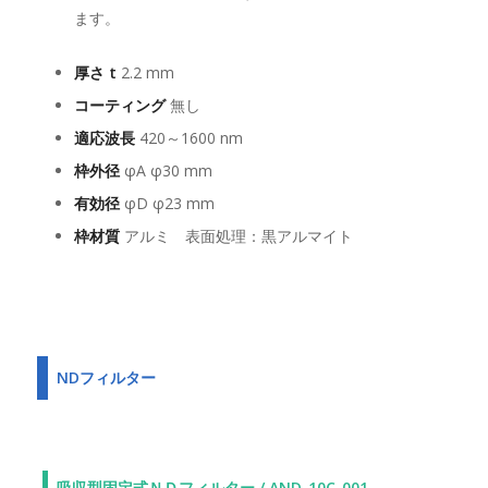
ます。
厚さ t
2.2 mm
コーティング
無し
適応波長
420～1600 nm
枠外径
φA φ30 mm
有効径
φD φ23 mm
枠材質
アルミ 表面処理：黒アルマイト
NDフィルター
吸収型固定式ＮＤフィルター / AND-10C-001