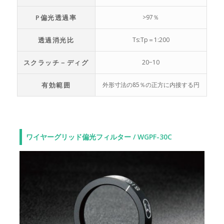
P偏光透過率
>97％
透過消光比
Ts:Tp＝1:200
スクラッチ－ディグ
20−10
有効範囲
外形寸法の85％の正方に内接する円
ワイヤーグリッド偏光フィルター / WGPF-30C