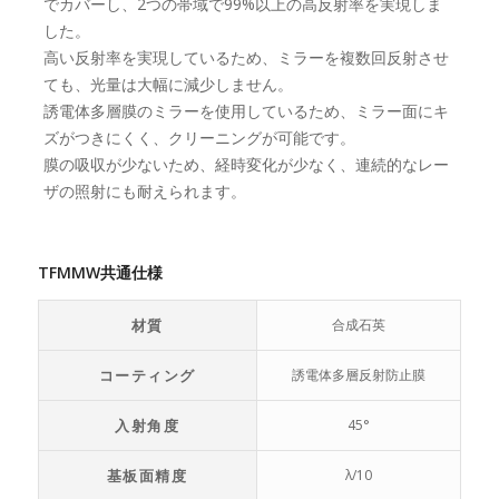
でカバーし、2つの帯域で99%以上の高反射率を実現しま
した。
高い反射率を実現しているため、ミラーを複数回反射させ
ても、光量は大幅に減少しません。
誘電体多層膜のミラーを使用しているため、ミラー面にキ
ズがつきにくく、クリーニングが可能です。
膜の吸収が少ないため、経時変化が少なく、連続的なレー
ザの照射にも耐えられます。
TFMMW共通仕様
材質
合成石英
コーティング
誘電体多層反射防止膜
入射角度
45°
基板面精度
λ/10