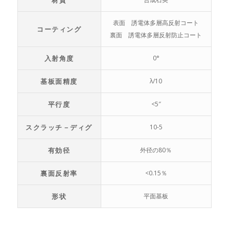
材質
表面 誘電体多層高反射コート
コーティング
裏面 誘電体多層反射防止コート
入射角度
0°
基板面精度
λ/10
平行度
<5″
スクラッチ－ディグ
10-5
有効径
外径の80％
裏面反射率
<0.15％
形状
平面基板