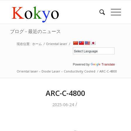
ブログ - 最近のニュース
現在位置:
ホーム
/
Oriental laser
/
Powered by
Translate
Oriental laser – Diode Laser – Conductivity Cooled
/
ARC-C-4800
ARC-C-4800
/
2025-06-24