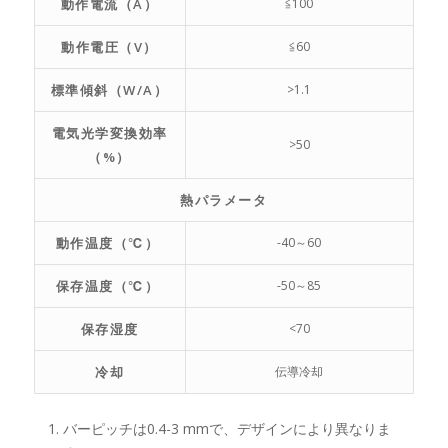
動作電流（A）
≦100
動作電圧（V）
≦60
標準傾斜（W/A）
>1.1
電気光学変換効率
>50
（%）
熱パラメータ
動作温度（℃）
-40～60
保存温度（℃）
-50～85
保存湿度
<70
冷却
伝導冷却
バーピッチは0.4-3 mmで、デザインにより異なりま