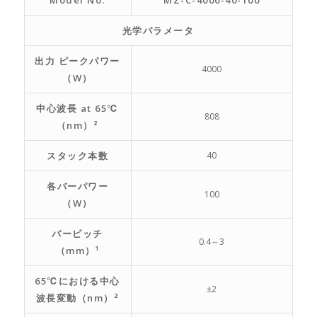
光学パラメータ
出力 ピークパワー
4000
（W）
中心波長 at 65℃
808
（nm）²
スタック本数
40
各バーパワー
100
（W）
バーピッチ
0.4～3
（mm）¹
65℃における中心
±2
波長変動（nm）²