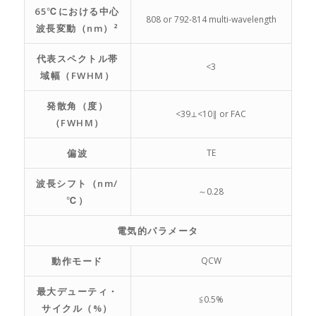
65℃における中心
808 or 792-814 multi-wavelength
波長変動（nm）²
代表スペクトル帯
<3
域幅（FWHM）
発散角（度）
<39⊥<10‖ or FAC
（FWHM）
偏波
TE
波長シフト（nm/
～0.28
℃）
電気的パラメータ
動作モード
QCW
最大デューティ・
≦0.5%
サイクル（%）