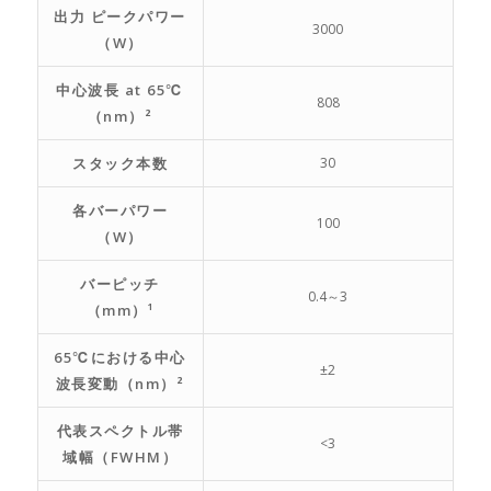
出力 ピークパワー
3000
（W）
中心波長 at 65℃
808
（nm）²
スタック本数
30
各バーパワー
100
（W）
バーピッチ
0.4～3
（mm）¹
65℃における中心
±2
波長変動（nm）²
代表スペクトル帯
<3
域幅（FWHM）