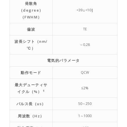
発散角
（degree）
<39⊥<10‖
（FWHM）
偏波
TE
波長シフト（nm/
～0.28
℃）
電気的パラメータ
動作モード
QCW
最大デューティサ
≦2%
イクル（%） ⁵
パルス長（us）
50～250
周波数（Hz）
1～1000