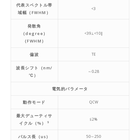
代表スペクトル帯
<3
域幅（FWHM）
発散角
（degree）
<39⊥<10‖
（FWHM）
偏波
TE
波長シフト（nm/
～0.28
℃）
電気的パラメータ
動作モード
QCW
最大デューティサ
≦2%
イクル（%） ⁵
パルス長（us）
50～250