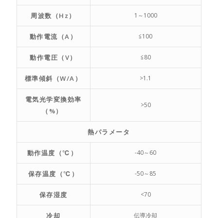
周波数（Hz）
1～1000
動作電流（A）
≦100
動作電圧（V）
≦80
標準傾斜（W/A）
>1.1
電気光学変換効率
>50
（%）
熱パラメータ
動作温度（℃）
-40～60
保存温度（℃）
-50～85
保存湿度
<70
冷却
伝導冷却