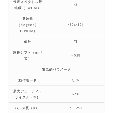
代表スペクトル帯
<3
域幅（FWHM）
発散角
（degree）
<39⊥<10‖
（FWHM）
偏波
TE
波長シフト（nm/
～0.28
℃）
電気的パラメータ
動作モード
QCW
最大デューティ・
≦2%
サイクル（%）
パルス長（us）
50～250