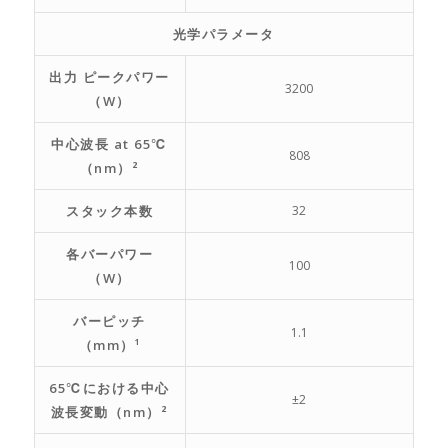
光学パラメータ
出力 ピークパワー
3200
（W）
中心波長 at 65℃
808
（nm）²
スタック本数
32
各バーパワー
100
（W）
バーピッチ
1.1
（mm）¹
65℃における中心
±2
波長変動（nm）²