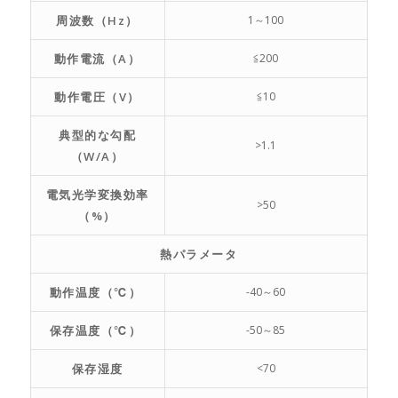
周波数（Hz）
1～100
動作電流（A）
≦200
動作電圧（V）
≦10
典型的な勾配
>1.1
（W/A）
電気光学変換効率
>50
（%）
熱パラメータ
動作温度（℃）
-40～60
保存温度（℃）
-50～85
保存湿度
<70