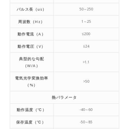
パルス長（us）
50～250
周波数（Hz）
1～25
動作電流（A）
≦200
動作電圧（V）
≦24
典型的な勾配
>1.1
（W/A）
電気光学変換効率
>50
（%）
熱パラメータ
動作温度（℃）
-40～60
保存温度（℃）
-50～85