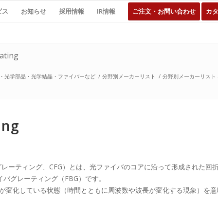
ビス
お知らせ
採用情報
IR情報
ご注文・お問い合わせ
カ
ting
・光学部品・光学結晶・ファイバーなど
/
分野別メーカーリスト
/
分野別メーカーリスト – Chi
ing
プ・ファイバ・グレーティング、CFG）とは、光ファイバのコアに沿って形成さ
バグレーティング（FBG）です。
周期が変化している状態（時間とともに周波数や波長が変化する現象）を意