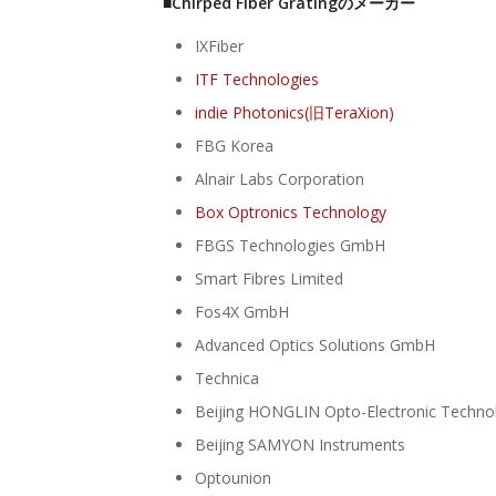
■Chirped Fiber Gratingのメーカー
IXFiber
ITF Technologies
indie Photonics(旧TeraXion)
FBG Korea
Alnair Labs Corporation
Box Optronics Technology
FBGS Technologies GmbH
Smart Fibres Limited
Fos4X GmbH
Advanced Optics Solutions GmbH
Technica
Beijing HONGLIN Opto-Electronic Techno
Beijing SAMYON Instruments
Optounion