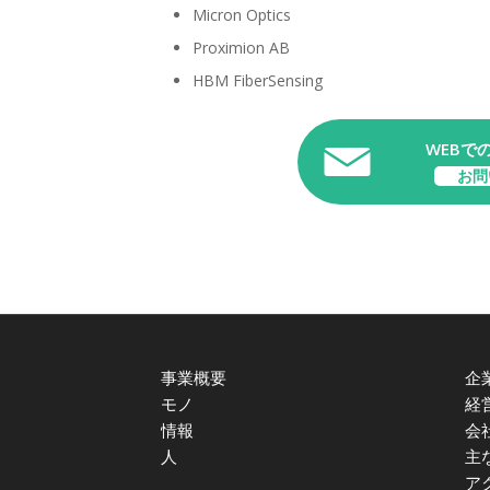
Micron Optics
Proximion AB
HBM FiberSensing
WEBで
お問
事業概要
企
モノ
経
情報
会
人
主
ア