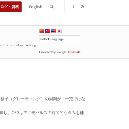
タログ・資料
English
rped Fiber Grating
Powered by
Translate
れた回折格子（グレーティング）の周期が、一定ではな
味し、CFGは主に光パルスの時間的な歪みを補