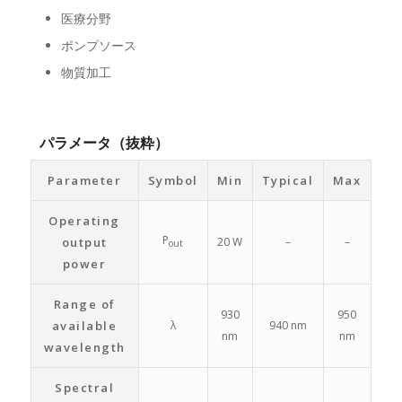
医療分野
ポンプソース
物質加工
パラメータ（抜粋）
Parameter
Symbol
Min
Typical
Max
Operating
P
output
20 W
–
–
out
power
Range of
930
950
available
λ
940 nm
nm
nm
wavelength
Spectral