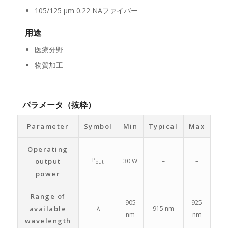
105/125 μm 0.22 NAファイバー
用途
医療分野
物質加工
パラメータ（抜粋）
Parameter
Symbol
Min
Typical
Max
Operating
P
output
30 W
–
–
out
power
Range of
905
925
available
λ
915 nm
nm
nm
wavelength