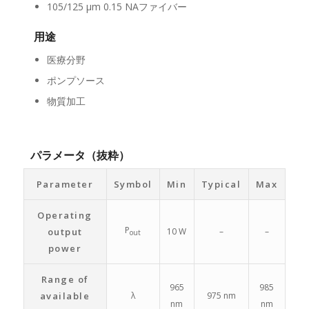
105/125 μm 0.15 NAファイバー
用途
医療分野
ポンプソース
物質加工
パラメータ（抜粋）
Parameter
Symbol
Min
Typical
Max
Operating
P
output
10 W
–
–
out
power
Range of
965
985
available
λ
975 nm
nm
nm