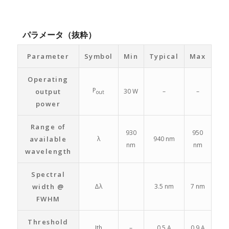
パラメータ（抜粋）
Parameter
Symbol
Min
Typical
Max
Operating
P
output
30 W
–
–
out
power
Range of
930
950
available
λ
940 nm
nm
nm
wavelength
Spectral
width @
Δλ
3.5 nm
7 nm
FWHM
Threshold
Ith
–
0.5 A
0.9 A