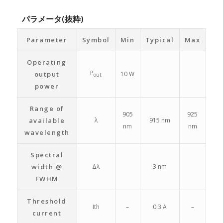
パラメータ(抜粋)
Parameter
Symbol
Min
Typical
Max
Operating
P
output
10 W
out
power
Range of
905
925
available
λ
915 nm
nm
nm
wavelength
Spectral
width @
Δλ
3 nm
FWHM
Threshold
Ith
–
0.3 A
–
current