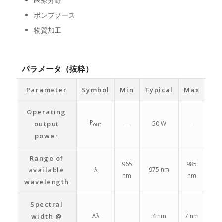
医療分野
ポンプソース
物質加工
パラメータ（抜粋）
Parameter
Symbol
Min
Typical
Max
Operating
P
output
–
50 W
–
out
power
Range of
965
985
available
λ
975 nm
nm
nm
wavelength
Spectral
width @
Δλ
4 nm
7 nm