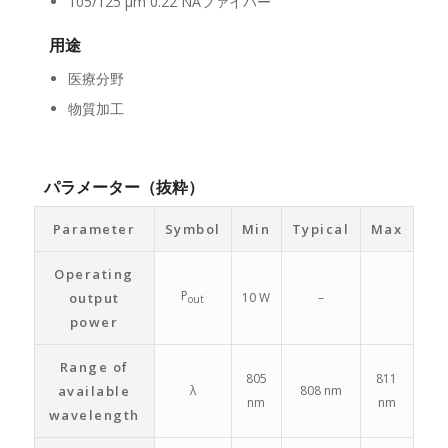
105/125 μm 0.22 NAファイバー
用途
医療分野
物質加工
パラメーター（抜粋）
Parameter
Symbol
Min
Typical
Max
Operating
P
output
10 W
–
out
power
Range of
805
811
available
λ
808 nm
nm
nm
wavelength