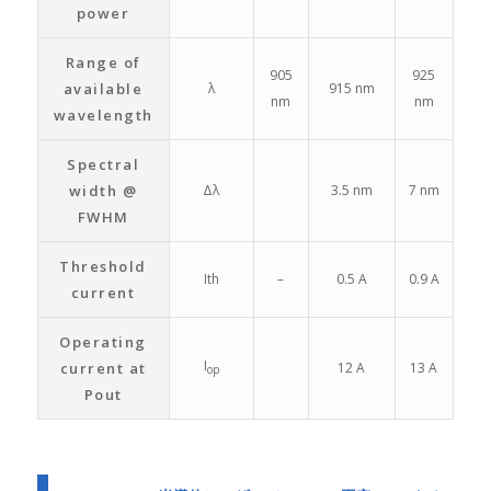
power
Range of
905
925
available
λ
915 nm
nm
nm
wavelength
Spectral
width @
Δλ
3.5 nm
7 nm
FWHM
Threshold
Ith
–
0.5 A
0.9 A
current
Operating
I
current at
12 A
13 A
op
Pout