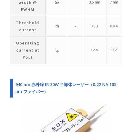
width @
Δλ
3.5 nm
7 nm
FWHM
Threshold
Ith
–
0.5 A
0.9 A
current
Operating
I
current at
12 A
13 A
op
Pout
940 nm 赤外線 IR 30W 半導体レーザー（0.22 NA 105
μm ファイバー）