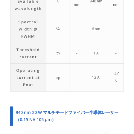
available
λ
940 nm
nm
nm
wavelength
Spectral
width @
Δλ
6 nm
FWHM
Threshold
Ith
–
1 A
–
current
Operating
14.0
I
current at
13 A
op
A
Pout
940 nm 20 W マルチモードファイバー半導体レーザー
（0.15 NA 105 μm）