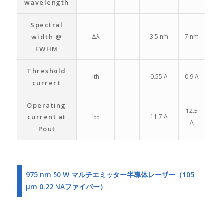
wavelength
Spectral
width @
Δλ
3.5 nm
7 nm
FWHM
Threshold
Ith
–
0.55 A
0.9 A
current
Operating
12.5
I
current at
11.7 A
op
A
Pout
975 nm 50 W マルチエミッター半導体レーザー（105
μm 0.22 NAファイバー）