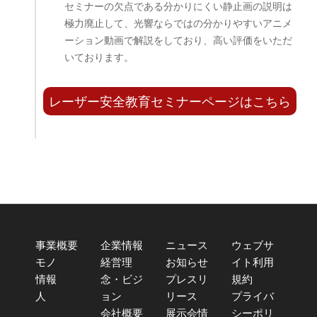
セミナーの欠点である分かりにくい静止画の説明は
極力廃止して、光響ならではの分かりやすいアニメ
ーション動画で解説をしており、高い評価をいただ
いております。
レーザー安全教育セミナーページはこちら
事業概要
企業情報
ニュース
ウェブサ
モノ
経営理
お知らせ
イト利用
情報
念・ビジ
プレスリ
規約
人
ョン
リース
プライバ
会社概要
展示会情
シーポリ