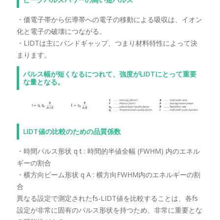
・価電子帯から伝導帯への電子の移動による吸収は、イオン
化と電子の破壊につながる。
・LIDTは主にバンドギャップ、つまり材料特性によって決
まります。
パルス幅が短くなるにつれて、強度がLIDTにとって重要
な量となる。
LIDT値の比較のための品質係数
・時間パルス形状 q t : 時間的半値全幅 (FWHM) 内のエネル
ギーの割合
・横方向ビーム形状 q A : 横方向FWHM内のエネルギーの割
合
異なる設定で測定されたfs-LIDT値を比較することは、各fs
設定が非常に固有のパルス形状を持つため、非常に重要とな