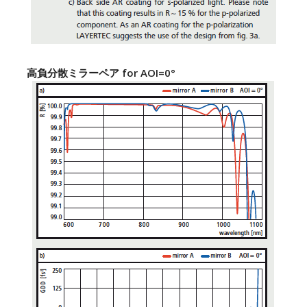
高負分散ミラーペア for AOI=0°