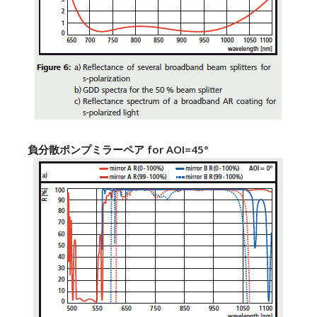
負分散ポンプミラーペア for AOI=45°