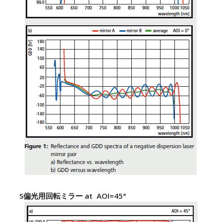
S偏光用回転ミラー at AOI=45°