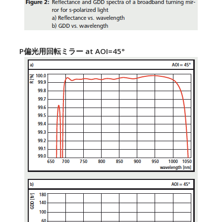
P偏光用回転ミラー at AOI=45°