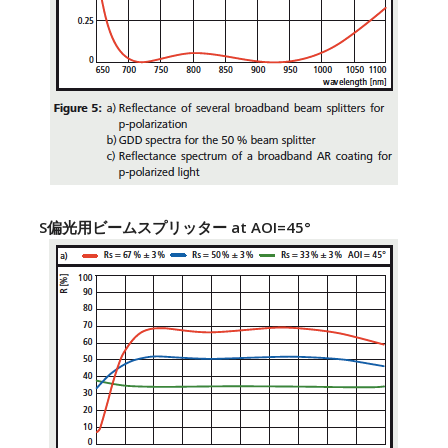
S偏光用ビームスプリッター at AOI=45°