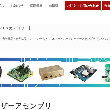
ビス
お知らせ
採用情報
IR情報
ご注文・お問い合わせ
カ
k up カテゴリー】
・光学部品・光学結晶・ファイバーなど
/
LDドライバー / レーザーアセンブリ 【Pick up 
レーザーアセンブリ