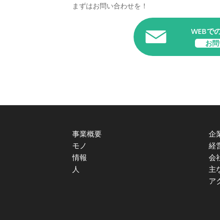
まずはお問い合わせを！
WEBで
お問
事業概要
企
モノ
経
情報
会
人
主
ア