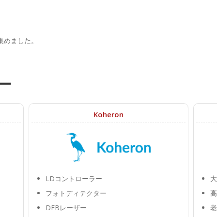
集めました。
ー
Koheron
LDコントローラー
大
フォトディテクター
高
DFBレーザー
老