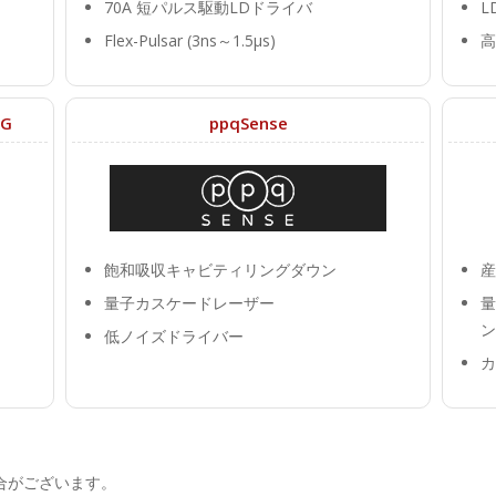
70A 短パルス駆動LDドライバ
L
Flex-Pulsar (3ns～1.5μs)
高
KG
ppqSense
飽和吸収キャビティリングダウン
産
量子カスケードレーザー
量
ン
低ノイズドライバー
カ
合がございます。