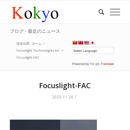
ブログ - 最近のニュース
現在位置:
ホーム
/
Focuslight Technologies Inc.
/
Focuslight-FAC
Powered by
Translate
Focuslight-FAC
/
2025-11-26