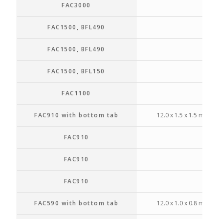
FAC3000
2.1 
FAC1500, BFL490
4.0
FAC1500, BFL490
12.0
FAC1500, BFL150
12.
FAC1100
12.0
FAC910 with bottom tab
12.0 x 1.5 x 1.5 mm (le
FAC910
12.
FAC910
12.
FAC910
12.
FAC590 with bottom tab
12.0 x 1.0 x 0.8 mm (le