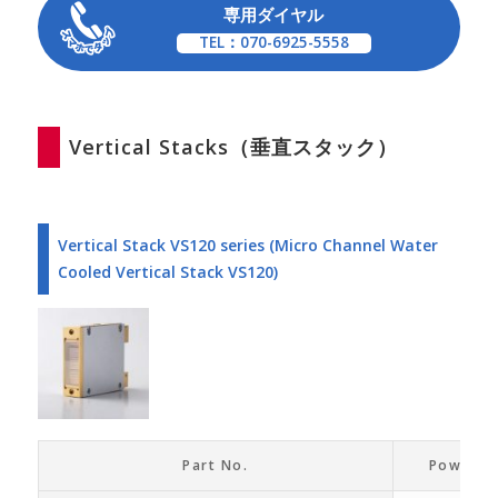
専用ダイヤル
TEL：070-6925-5558
Vertical Stacks（垂直スタック）
Vertical Stack VS120 series (Micro Channel Water
Cooled Vertical Stack VS120)
Part No.
Power O