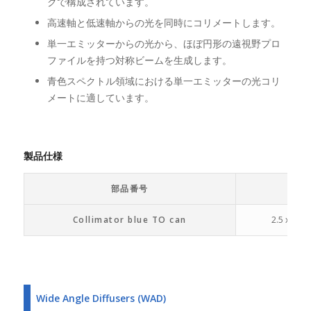
クで構成されています。
高速軸と低速軸からの光を同時にコリメートします。
単一エミッターからの光から、ほぼ円形の遠視野プロ
ファイルを持つ対称ビームを生成します。
青色スペクトル領域における単一エミッターの光コリ
メートに適しています。
製品仕様
部品番号
寸
Collimator blue TO can
2.5 x 2.5 
Wide Angle Diffusers (WAD)