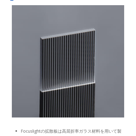
Focuslightの拡散板は高屈折率ガラス材料を用いて製