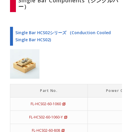
Single Bar Components（シングルバ
ー）
Single Bar HCS02シリーズ （Conduction Cooled
Single Bar HCS02)
Part No.
Power Outpu
FL-HCS02-60-1060
60
FL-HCS02-60-1060-Y
60
FL-HCS02-60-808
60