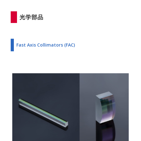
光学部品
Fast Axis Collimators (FAC)