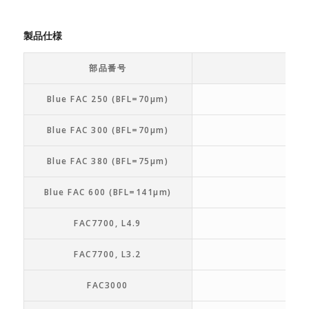
製品仕様
部品番号
Blue FAC 250 (BFL=70µm)
3.5 
Blue FAC 300 (BFL=70µm)
4.0
Blue FAC 380 (BFL=75µm)
4.0 
Blue FAC 600 (BFL=141µm)
4.0
FAC7700, L4.9
4.9
FAC7700, L3.2
3.2
FAC3000
4.0 