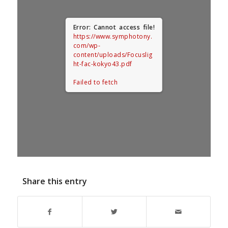
Error: Cannot access file!
https://www.symphotony.
com/wp-
content/uploads/Focuslig
ht-fac-kokyo43.pdf
Failed to fetch
Share this entry