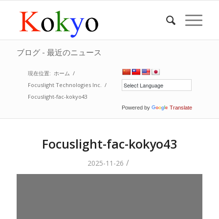
ブログ - 最近のニュース
現在位置:
ホーム
/
Focuslight Technologies Inc.
/
Focuslight-fac-kokyo43
Powered by
Translate
Focuslight-fac-kokyo43
/
2025-11-26