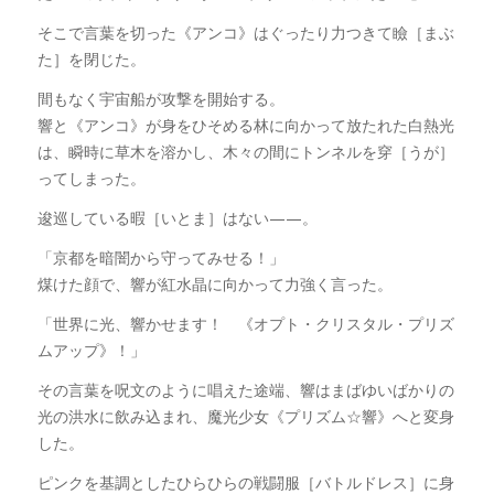
そこで言葉を切った《アンコ》はぐったり力つきて瞼［まぶ
た］を閉じた。
間もなく宇宙船が攻撃を開始する。
響と《アンコ》が身をひそめる林に向かって放たれた白熱光
は、瞬時に草木を溶かし、木々の間にトンネルを穿［うが］
ってしまった。
逡巡している暇［いとま］はない——。
「京都を暗闇から守ってみせる！」
煤けた顔で、響が紅水晶に向かって力強く言った。
「世界に光、響かせます！ 《オプト・クリスタル・プリズ
ムアップ》！」
その言葉を呪文のように唱えた途端、響はまばゆいばかりの
光の洪水に飲み込まれ、魔光少女《プリズム☆響》へと変身
した。
ピンクを基調としたひらひらの戦闘服［バトルドレス］に身