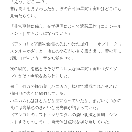
「えっ、どこ……？」
響は周囲を見まわしたが、彼の言う恒星間宇宙船はどこにも
見当たらない。
「非常事態に備え、光学処理によって遮蔽工作［コンシール
メント］するようになっている」
《アンコ》が頭部の触覚の先につけた提灯——オプト・クリ
スタルをかざすと、地面の小石が小さく震え出し、響の耳に
蠕動［ぜんどう］音を知覚させる。
次の瞬間、忽然とそそり立つ巨大な恒星間宇宙船《ダイソ
ン》がその全貌をあらわにした。
何千、何万の蜂の巣［ハニカム］模様で構成されたそれは、
楕円形の岩石に酷似している。
ハニカム孔はほとんどが空になっていたが、まだいくつかの
孔には翡翠色のきれいな発光体が詰まっていた。
《アンコ》のオプト・クリスタルの淡い明滅と同期［シン
ク］するかのように、発光体は点滅を繰り返していた。