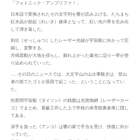
「フォトニック・アンプリファ！」
日本語で変換されたその文字列を響が読み上げる。たちまち
紅水晶が励起［れいき］媒体となって、紅い光の帯を生み出
して弾き返した。
刹出［せっしゅつ］したレーザー光線が宇宙船に向かって圧
縮し、直撃する。
共鳴震動が大地を揺らし、膨れ上がった爆光に辺り一帯が塗
り込められていった。
……その日のニュースでは、大文字山の山火事騒ぎは、登山
者の捨てたゴミが原因で起こった、ということになってい
た。
恒星間宇宙船《ダイソン》の残骸は光貨物網［レーザーカー
ゴ］でまとめ、遮蔽工作した上で学校の体育館裏倉庫に隠し
てある。
深手を負った《アンコ》は響の家で手当を受け、快復に向か
っていた。