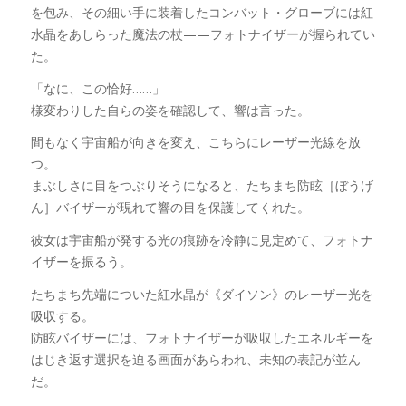
を包み、その細い手に装着したコンバット・グローブには紅
水晶をあしらった魔法の杖——フォトナイザーが握られてい
た。
「なに、この恰好……」
様変わりした自らの姿を確認して、響は言った。
間もなく宇宙船が向きを変え、こちらにレーザー光線を放
つ。
まぶしさに目をつぶりそうになると、たちまち防眩［ぼうげ
ん］バイザーが現れて響の目を保護してくれた。
彼女は宇宙船が発する光の痕跡を冷静に見定めて、フォトナ
イザーを振るう。
たちまち先端についた紅水晶が《ダイソン》のレーザー光を
吸収する。
防眩バイザーには、フォトナイザーが吸収したエネルギーを
はじき返す選択を迫る画面があらわれ、未知の表記が並ん
だ。