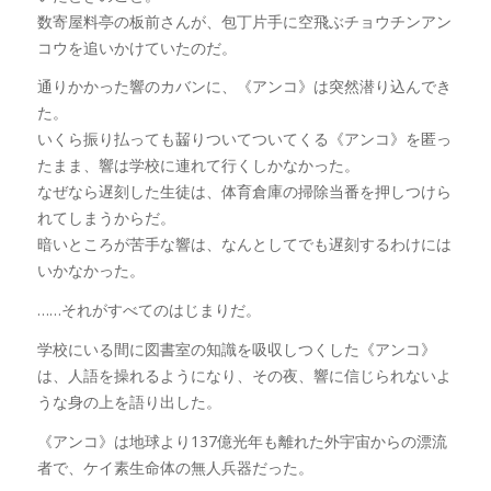
数寄屋料亭の板前さんが、包丁片手に空飛ぶチョウチンアン
コウを追いかけていたのだ。
通りかかった響のカバンに、《アンコ》は突然潜り込んでき
た。
いくら振り払っても齧りついてついてくる《アンコ》を匿っ
たまま、響は学校に連れて行くしかなかった。
なぜなら遅刻した生徒は、体育倉庫の掃除当番を押しつけら
れてしまうからだ。
暗いところが苦手な響は、なんとしてでも遅刻するわけには
いかなかった。
……それがすべてのはじまりだ。
学校にいる間に図書室の知識を吸収しつくした《アンコ》
は、人語を操れるようになり、その夜、響に信じられないよ
うな身の上を語り出した。
《アンコ》は地球より137億光年も離れた外宇宙からの漂流
者で、ケイ素生命体の無人兵器だった。