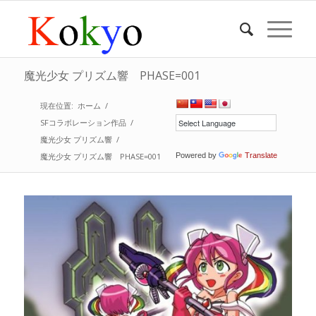
魔光少女 プリズム響 PHASE=001
現在位置:
ホーム
/
SFコラボレーション作品
/
魔光少女 プリズム響
/
魔光少女 プリズム響 PHASE=001
Powered by
Translate