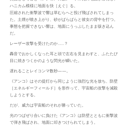
ハニカム模様に地面を抉［えぐ］る。
圧縮された衝撃波で響は草むらへと投げ飛ばされてしまっ
た。土煙が噴き上がり、砂がぱらぱらと彼女の背中を打つ。
事態を把握できない響は、地面にうっぷしたまま咳き込ん
だ。
レーザー攻撃を受けたのか……？
轟音でおかしくなった耳と頭で左右を見まわすと、ふたたび
目に焼きつくかのような閃光が瞬いた。
遅れることレイコンマ数秒——。
《アンコ》はその提灯から同じように強烈な光を放ち、防壁
［エネルギーフィールド］を形作って、宇宙船の攻撃を減殺
しようとする。
だが、威力は宇宙船のそれが勝っていた。
光のつばぜり合いに負けた《アンコ》は防壁とともに衝撃波
で弾き飛ばされ、地面に叩きつけられてしまう。