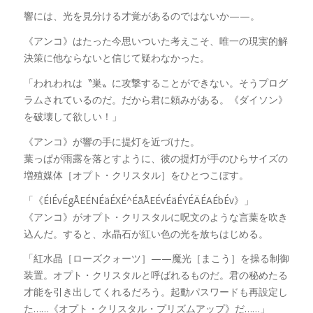
響には、光を見分ける才覚があるのではないか——。
《アンコ》はたった今思いついた考えこそ、唯一の現実的解
決策に他ならないと信じて疑わなかった。
「われわれは〝巣〟に攻撃することができない。そうプログ
ラムされているのだ。だから君に頼みがある。《ダイソン》
を破壊して欲しい！」
《アンコ》が響の手に提灯を近づけた。
葉っぱが雨露を落とすように、彼の提灯が手のひらサイズの
増殖媒体［オプト・クリスタル］をひとつこぼす。
「《ÉIÉvÉgÅEÉNÉäÉXÉ^ÉãÅEÉvÉäÉYÉÄÉAÉbÉv》」
《アンコ》がオプト・クリスタルに呪文のような言葉を吹き
込んだ。すると、水晶石が紅い色の光を放ちはじめる。
「紅水晶［ローズクォーツ］——魔光［まこう］を操る制御
装置。オプト・クリスタルと呼ばれるものだ。君の秘めたる
才能を引き出してくれるだろう。起動パスワードも再設定し
た……《オプト・クリスタル・プリズムアップ》だ……」