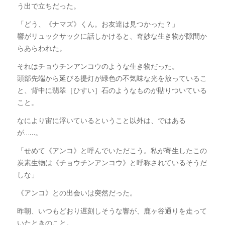
う出で立ちだった。
「どう、《ナマズ》くん。お友達は見つかった？」
響がリュックサックに話しかけると、奇妙な生き物が隙間か
らあらわれた。
それはチョウチンアンコウのような生き物だった。
頭部先端から延びる提灯が緑色の不気味な光を放っているこ
と、背中に翡翠［ひすい］石のようなものが貼りついている
こと。
なにより宙に浮いているということ以外は、ではある
が……。
「せめて《アンコ》と呼んでいただこう。私が寄生したこの
炭素生物は《チョウチンアンコウ》と呼称されているそうだ
しな」
《アンコ》との出会いは突然だった。
昨朝、いつもどおり遅刻しそうな響が、鹿ヶ谷通りを走って
いたときのこと。