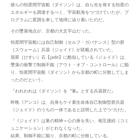
彼らの恒星間宇宙船《ダイソン》は、自ら光を発する恒星の
エネルギーを調達するべく、宇宙航海をつづけていたが、プ
ログラムに変調を来して地球に辿り着いたのだ。
その墜落地点が、京都の大文字山だった。
恒星間宇宙船には自己制御［セルフ・ガバナンス］型の群
［スウォーム］兵器《ジェイド》が搭載されていた。
翡翠［ひすい］石【jade】に酷似している《ジェイド》は、
墜落の衝撃で制御不能［アウト・オブ・コントロール］に陥
り、恒星間宇宙船《ダイソン》から京都の町に分散してしま
ったのだという。
『われわれは《ダイソン》を〝巣〟とする兵器群だ』
昨晩《アンコ》は、自身もケイ素生命体自己制御型群兵器
《ジェイド》のうちの一体であると説明した上でつづけた。
『《ジェイド》は巣の精神＝心の座を失い、相互接続［コミ
ュニケーション］がとれなくなった。
結果、制御不能に陥り、京都の町に分散している。