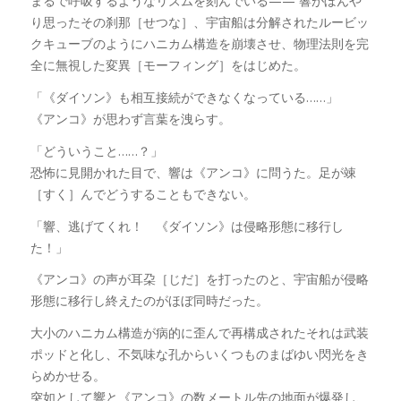
まるで呼吸するようなリズムを刻んでいる—— 響がぼんや
り思ったその刹那［せつな］、宇宙船は分解されたルービッ
クキューブのようにハニカム構造を崩壊させ、物理法則を完
全に無視した変異［モーフィング］をはじめた。
「《ダイソン》も相互接続ができなくなっている……」
《アンコ》が思わず言葉を洩らす。
「どういうこと……？」
恐怖に見開かれた目で、響は《アンコ》に問うた。足が竦
［すく］んでどうすることもできない。
「響、逃げてくれ！ 《ダイソン》は侵略形態に移行し
た！」
《アンコ》の声が耳朶［じだ］を打ったのと、宇宙船が侵略
形態に移行し終えたのがほぼ同時だった。
大小のハニカム構造が病的に歪んで再構成されたそれは武装
ポッドと化し、不気味な孔からいくつものまばゆい閃光をき
らめかせる。
突如として響と《アンコ》の数メートル先の地面が爆発し、