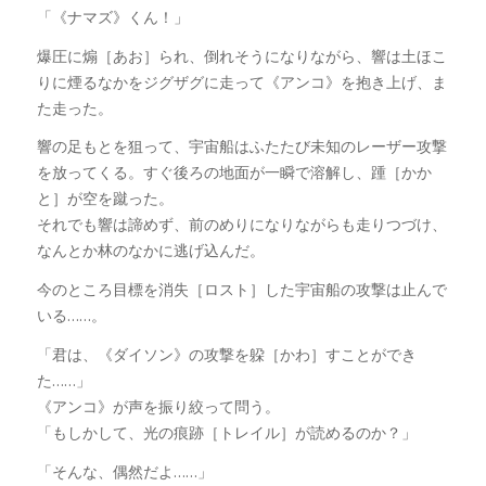
「《ナマズ》くん！」
爆圧に煽［あお］られ、倒れそうになりながら、響は土ほこ
りに煙るなかをジグザグに走って《アンコ》を抱き上げ、ま
た走った。
響の足もとを狙って、宇宙船はふたたび未知のレーザー攻撃
を放ってくる。すぐ後ろの地面が一瞬で溶解し、踵［かか
と］が空を蹴った。
それでも響は諦めず、前のめりになりながらも走りつづけ、
なんとか林のなかに逃げ込んだ。
今のところ目標を消失［ロスト］した宇宙船の攻撃は止んで
いる……。
「君は、《ダイソン》の攻撃を躱［かわ］すことができ
た……」
《アンコ》が声を振り絞って問う。
「もしかして、光の痕跡［トレイル］が読めるのか？」
「そんな、偶然だよ……」