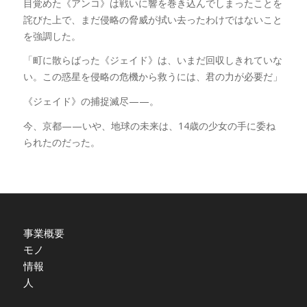
目覚めた《アンコ》は戦いに響を巻き込んでしまったことを
詫びた上で、まだ侵略の脅威が拭い去ったわけではないこと
を強調した。
「町に散らばった《ジェイド》は、いまだ回収しきれていな
い。この惑星を侵略の危機から救うには、君の力が必要だ」
《ジェイド》の捕捉滅尽——。
今、京都——いや、地球の未来は、14歳の少女の手に委ね
られたのだった。
事業概要
モノ
情報
人