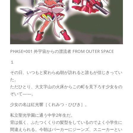
PHASE=001 外宇宙からの漂流者 FROM OUTER SPACE
１
その日、いつもと変わらぬ朝が訪れると誰もが信じきってい
た。
ただひとり、大文字山の火床からこの町を見下ろす少女をの
ぞいて——。
少女の名は紅光響［くれみつ・ひびき］。
私立聖光学園に通う中学2年生だ。
背は低く、ふたつくくりの髪型をしているのでよく小学生に
間違えられる。今朝はパーカーにジーンズ、スニーカーとい