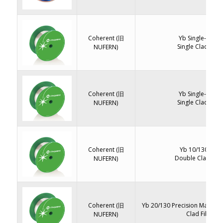
Coherent (旧
Yb Single-Mode
Single Clad Fibe
NUFERN)
Coherent (旧
Yb Single-Mode
Single Clad Fibe
NUFERN)
Coherent (旧
Yb 10/130 LMA
Double Clad Fib
NUFERN)
Coherent (旧
Yb 20/130 Precision Matche
Clad Fiber
NUFERN)