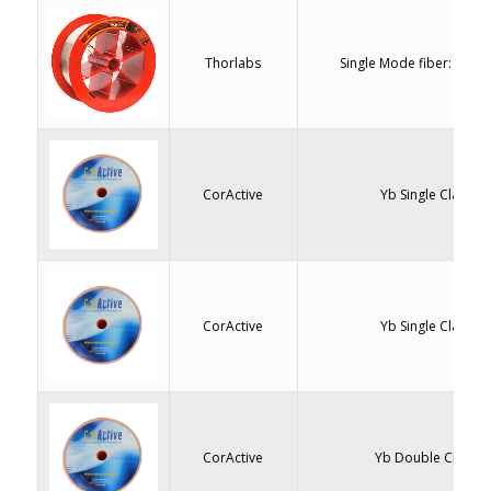
Thorlabs
Single Mode fiber: 780 
CorActive
Yb Single Clad Fib
CorActive
Yb Single Clad Fib
CorActive
Yb Double Clad Fi