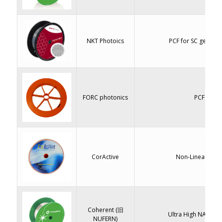
NKT Photoics
PCF for SC generat
FORC photonics
PCF
CorActive
Non-Linear Fibe
Coherent (旧
Ultra High NA SM F
NUFERN)