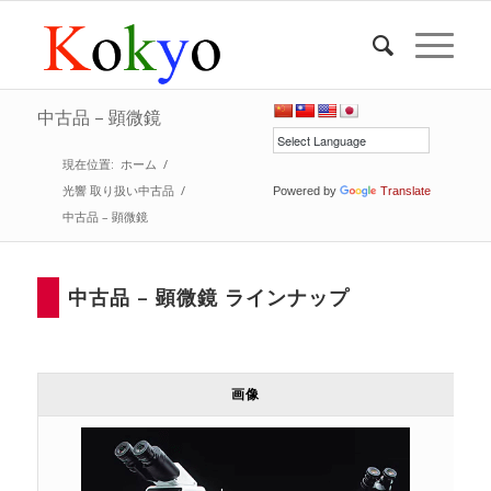
中古品 – 顕微鏡
現在位置:
ホーム
/
光響 取り扱い中古品
/
Powered by
Translate
中古品 – 顕微鏡
中古品 – 顕微鏡 ラインナップ
画像