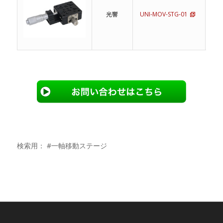
光響
UNI-MOV-STG-01
一
検索用： #一軸移動ステージ