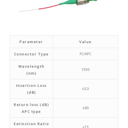
Parameter
Value
Connector Type
FC/APC
Wavelength
1550
(nm)
Insertion Loss
≦0.3
(dB)
Return loss (dB)
≧60
APC type
Extinction Ratio
≧23