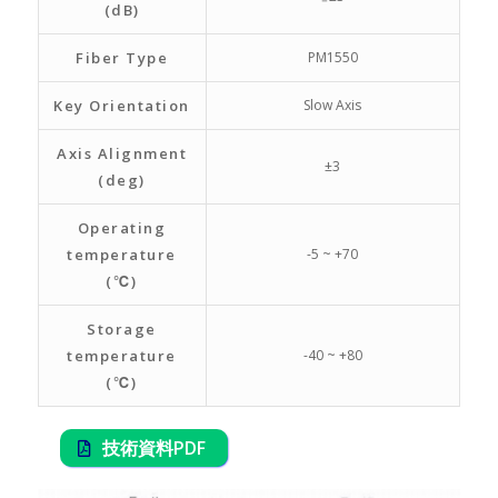
(dB)
Fiber Type
PM1550
Key Orientation
Slow Axis
Axis Alignment
±3
(deg)
Operating
temperature
-5 ~ +70
(℃)
Storage
temperature
-40 ~ +80
(℃)
技術資料PDF