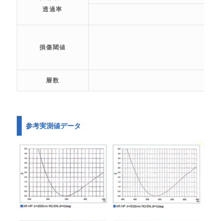
透過率
損傷閾値
層数
参考実測値データ