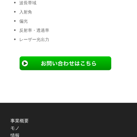
波長帯域
入射角
偏光
反射率・透過率
レーザー光出力
事業概要
モノ
情報