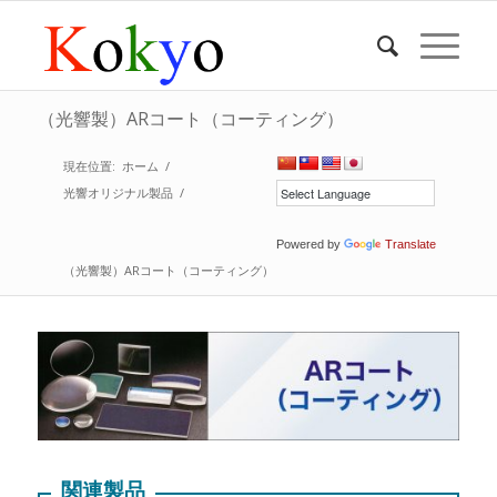
（光響製）ARコート（コーティング）
現在位置:
ホーム
/
光響オリジナル製品
/
Powered by
Translate
（光響製）ARコート（コーティング）
関連製品