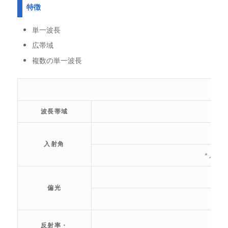
特徴
単一波長
広帯域
複数の単一波長
波長帯域
入射角
＊入射角
偏光
反射率・