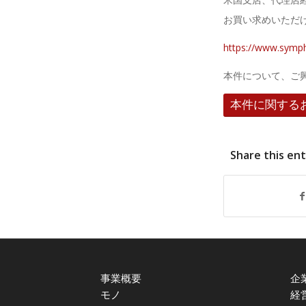
お買い求めいただ
https://www.symp
本件について、ご
本件に関する
Share this en
事業概要
企
モノ
経