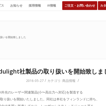
ビス
お知らせ
採用情報
IR情報
ご注文・お問い合わせ
カ
取り扱いを開始致しました
odulight社製品の取り扱いを開始致しま
/
/
2016-05-27
カテゴリ:
商品情報
赤外光のレーザー関連製品(小〜高出力へ対応)を製造する
社製品の取り扱いを開始いたしました。同社は本社をフィンランドに持ち、
経由で各国へ販売しており、レーザーシステム・モジュール等を