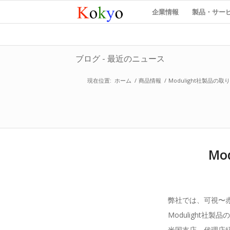
企業情報
製品・サー
ブログ - 最近のニュース
現在位置:
ホーム
/
商品情報
/
Modulight社製品の
M
弊社では、可視〜
Modulight
米国支店、代理店