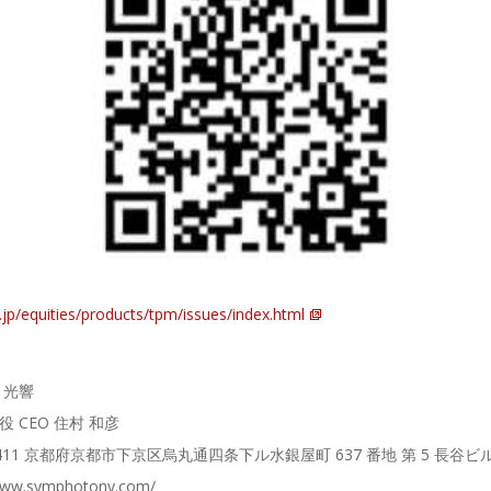
.jp/equities/products/tpm/issues/index.html
 光響
 CEO 住村 和彦
8411 京都府京都市下京区烏丸通四条下ル水銀屋町 637 番地 第 5 長谷ビル
ww.symphotony.com/