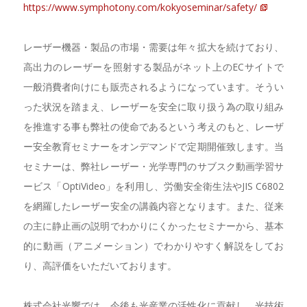
https://www.symphotony.com/kokyoseminar/safety/
レーザー機器・製品の市場・需要は年々拡大を続けており、
高出力のレーザーを照射する製品がネット上のECサイトで
一般消費者向けにも販売されるようになっています。そうい
った状況を踏まえ、レーザーを安全に取り扱う為の取り組み
を推進する事も弊社の使命であるという考えのもと、レーザ
ー安全教育セミナーをオンデマンドで定期開催致します。当
セミナーは、弊社レーザー・光学専門のサブスク動画学習サ
ービス「OptiVideo」を利用し、労働安全衛生法やJIS C6802
を網羅したレーザー安全の講義内容となります。また、従来
の主に静止画の説明でわかりにくかったセミナーから、基本
的に動画（アニメーション）でわかりやすく解説をしてお
り、高評価をいただいております。
株式会社光響では、今後も光産業の活性化に貢献し、光技術