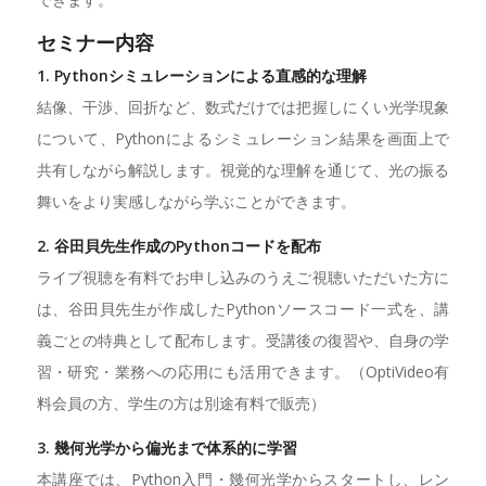
セミナー内容
1. Pythonシミュレーションによる直感的な理解
結像、干渉、回折など、数式だけでは把握しにくい光学現象
について、Pythonによるシミュレーション結果を画面上で
共有しながら解説します。視覚的な理解を通じて、光の振る
舞いをより実感しながら学ぶことができます。
2. 谷田貝先生作成のPythonコードを配布
ライブ視聴を有料でお申し込みのうえご視聴いただいた方に
は、谷田貝先生が作成したPythonソースコード一式を、講
義ごとの特典として配布します。受講後の復習や、自身の学
習・研究・業務への応用にも活用できます。（OptiVideo有
料会員の方、学生の方は別途有料で販売）
3. 幾何光学から偏光まで体系的に学習
本講座では、Python入門・幾何光学からスタートし、レン