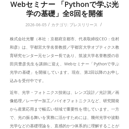
Webセミナー 「Pythonで学ぶ光
学の基礎」全8回を開催
/
/
2026-06-05
カテゴリ:
プレスリリース
株式会社光響（本社：京都府京都市、代表取締役CEO：住村
和彦）は、宇都宮大学名誉教授／宇都宮大学オプティクス教
育研究センター元センター長であり、筑波大学名誉教授の谷
田貝豊彦先生を講師に迎え、Webセミナー「Pythonで学ぶ
光学の基礎」を開催しています。現在、第2回以降のお申し
込みを受付中です。
近年、光学・フォトニクス技術は、レンズ設計／光計測／画
像処理／レーザー加工／バイオフォトニクスなど、研究開発
から産業応用まで幅広い領域で重要性を増しています。一方
で、光の振る舞いを実務に活かすためには、幾何光学や波動
光学などの基礎理論を、直感的かつ体系的に理解することが