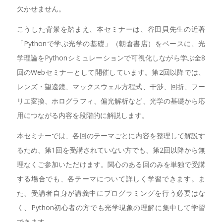
欠かせません。
こうした背景を踏まえ、本セミナーは、谷田貝先生の近著
「Pythonで学ぶ光学の基礎」（朝倉書店）をベースに、光
学理論をPythonシミュレーションで可視化しながら学ぶ全8
回のWebセミナーとして開催しています。第2回以降では、
レンズ・望遠鏡、マックスウェル方程式、干渉、回折、フー
リエ変換、ホログラフィ、偏光解析など、光学の基礎から応
用につながる内容を段階的に解説します。
本セミナーでは、各回のテーマごとに内容を整理して解説す
るため、第1回を受講されていない方でも、第2回以降から無
理なくご参加いただけます。関心のある回のみを単独で受講
する場合でも、各テーマについて詳しく学習できます。ま
た、受講者自身が講義中にプログラミングを行う必要はな
く、Python初心者の方でも光学現象の理解に集中して学習
できます。