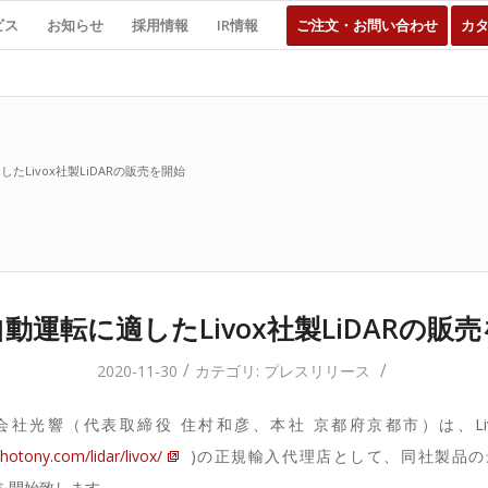
ビス
お知らせ
採用情報
IR情報
ご注文・お問い合わせ
カ
たLivox社製LiDARの販売を開始
動運転に適したLivox社製LiDARの販
/
/
2020-11-30
カテゴリ:
プレスリリース
光響（代表取締役 住村和彦、本社 京都府京都市）は、Livox Te
otony.com/lidar/livox/
)の正規輸入代理店として、同社製品の
売を開始致します。