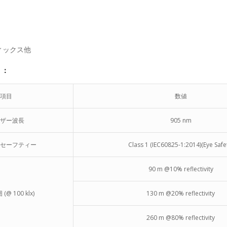
ィックス他
）：
項目
数値
ザー波長
905 nm
セーフティー
Class 1 (IEC60825-1:2014)(Eye Safe
90 m @10% reflectivity
@ 100 klx)
130 m @20% reflectivity
260 m @80% reflectivity