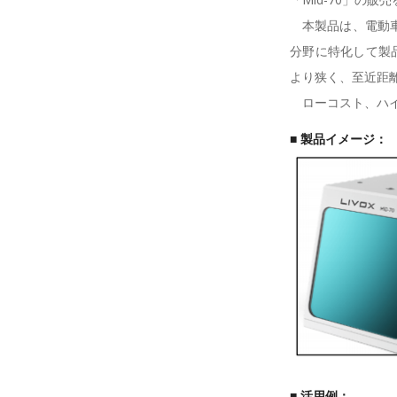
本製品は、電動車
分野に特化して製品
より狭く、至近距
ローコスト、ハイ
■ 製品イメ
■ 活用例：