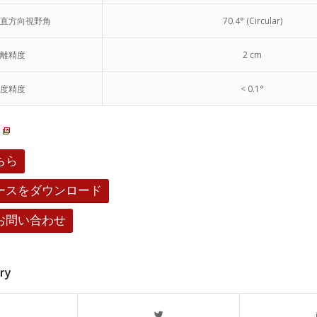
直方向視野角
70.4° (Circular)
離精度
2 cm
度精度
< 0.1°
ちら
ースをダウンロード
お問い合わせ
try