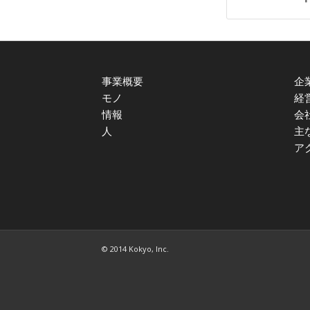
事業概要
企
モノ
経
情報
会
人
主
ア
© 2014 Kokyo, Inc.