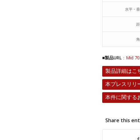
水平・垂
距
角
■製品URL
：
Mid 70
製品詳細はこ
本プレスリリ
本件に関する
Share this en