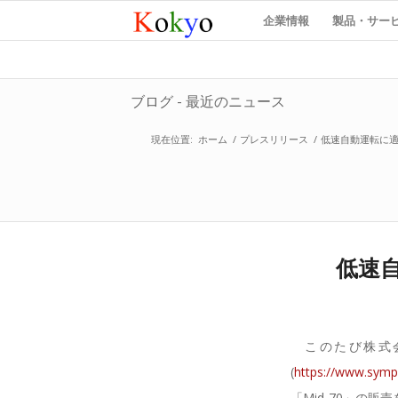
企業情報
製品・サー
ブログ - 最近のニュース
現在位置:
ホーム
/
プレスリリース
/
低速自動運転に適し
低速自
このたび株式会社
(
https://www.symph
「Mid-70」の販