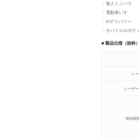
・無人ミニバス
・電動車いす
・AIデリバリー
・モバイルロボテ
■ 製品仕様（抜粋
レー
レーザー
検知範囲 (