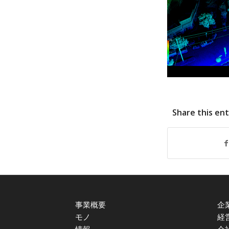
Share this en
事業概要
企
モノ
経
情報
会