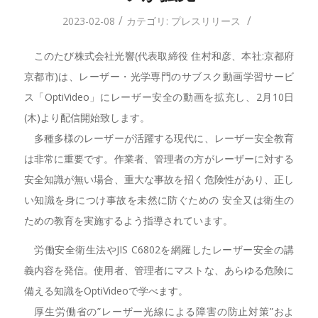
/
/
2023-02-08
カテゴリ:
プレスリリース
このたび株式会社光響(代表取締役 住村和彦、本社:京都府
京都市)は、レーザー・光学専門のサブスク動画学習サービ
ス「OptiVideo」にレーザー安全の動画を拡充し、2月10日
(木)より配信開始致します。
多種多様のレーザーが活躍する現代に、レーザー安全教育
は非常に重要です。作業者、管理者の方がレーザーに対する
安全知識が無い場合、重大な事故を招く危険性があり、正し
い知識を身につけ事故を未然に防ぐための 安全又は衛生の
ための教育を実施するよう指導されています。
労働安全衛生法やJIS C6802を網羅したレーザー安全の講
義内容を発信。使用者、管理者にマストな、あらゆる危険に
備える知識をOptiVideoで学べます。
厚生労働省の”レーザー光線による障害の防止対策”およ