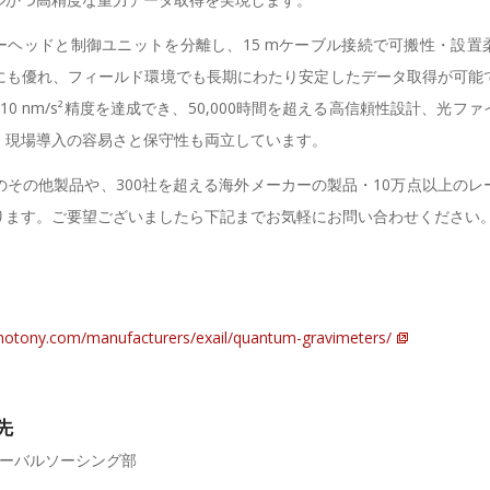
ーヘッドと制御ユニットを分離し、15 mケーブル接続で可搬性・設置
にも優れ、フィールド環境でも長期にわたり安定したデータ取得が可能
10 nm/s²精度を達成でき、50,000時間を超える高信頼性設計、光フ
、現場導入の容易さと保守性も両立しています。
l社のその他製品や、300社を超える海外メーカーの製品・10万点以上の
ります。ご要望ございましたら下記までお気軽にお問い合わせください
hotony.com/manufacturers/exail/quantum-gravimeters/
先
ローバルソーシング部