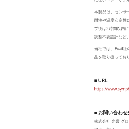
本製品は、センサ
耐性や温度安定性
プ後は2時間以内に
調整不要設計など
当社では、Exai
品を取り扱ってお
■ URL
https://www.symp
■ お問い合わせ
株式会社 光響 グ